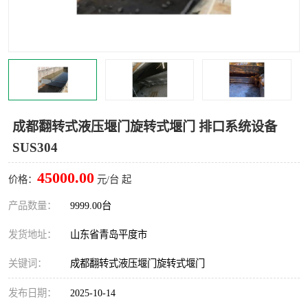
智能一体化灌溉泵房
一体化污水处理泵房
水面垃圾清理装置
浅层砂过滤装置
一体化泵闸
柔性截污
调蓄池冲洗设备
调蓄池设备
成都翻转式液压堰门旋转式堰门 排口系统设备
SUS304
真空冲洗设备
翻转式堰门
45000.00
价格：
元/台 起
水平自清洗格栅
水力自清洁滚刷
产品数量：
9999.00台
灌溉泵房
发货地址：
山东省青岛平度市
关键词：
成都翻转式液压堰门旋转式堰门
发布日期：
2025-10-14