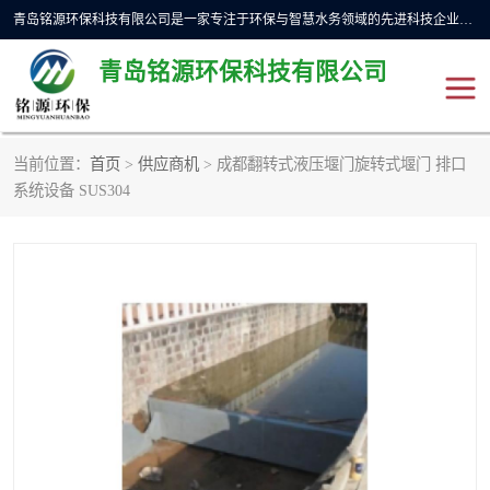
青岛铭源环保科技有限公司是一家专注于环保与智慧水务领域的先进科技企业，公司专注于云智能一体化预制泵站、水务循环利用、海绵城市、云智慧水务开发及新型环保技术研发等领域。铭源环保以为客户提供优质产品、专业技术服务为己任。为客户提供量身定制方案，提供多种配置方案满足实际使用要求。严控供货周期，并提供高标准后期维护。以环保为己任，视质量如生命，以技术做先导，靠诚信赢客户。
青岛铭源环保科技有限公司
当前位置：
首页
>
供应商机
> 成都翻转式液压堰门旋转式堰门 排口
一体化HMPP泵站
气动柔性截污装置
系统设备 SUS304
智能截流井
智能旋转喷射器
下开式堰门
液动限流闸门
加压泵房/灌溉泵房
一体化预制泵站
不锈钢浮筒阀
真空冲洗装置
雨水收集回用装置
门式冲洗装置