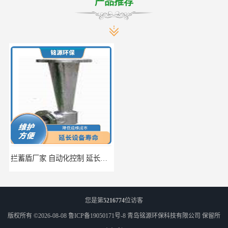
产品推荐
拦蓄盾厂家 自动化控制 延长其使用寿命
调蓄池除臭设备供应 蓄水功能 暂时储存大量雨水
您是第
5216774
位访客
版权所有 ©2026-08-08
鲁ICP备19050171号-8
青岛铭源环保科技有限公司
保留所