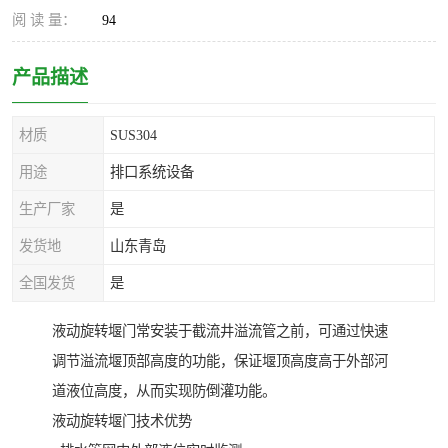
阅 读 量：
94
产品描述
材质
SUS304
用途
排口系统设备
生产厂家
是
发货地
山东青岛
全国发货
是
液动旋转堰门常安装于截流井溢流管之前，可通过快速
调节溢流堰顶部高度的功能，保证堰顶高度高于外部河
道液位高度，从而实现防倒灌功能。
液动旋转堰门技术优势