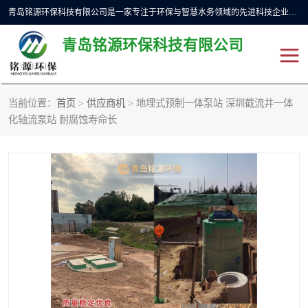
青岛铭源环保科技有限公司是一家专注于环保与智慧水务领域的先进科技企业，公司专注于云智能一体化预制泵站、水务循环利用、海绵城市、云智慧水务开发及新型环保技术研发等领域。铭源环保以为客户提供优质产品、专业技术服务为己任。为客户提供量身定制方案，提供多种配置方案满足实际使用要求。严控供货周期，并提供高标准后期维护。以环保为己任，视质量如生命，以技术做先导，靠诚信赢客户。
青岛铭源环保科技有限公司
当前位置：
首页
>
供应商机
> 地埋式预制一体泵站 深圳截流井一体
一体化HMPP泵站
气动柔性截污装置
化轴流泵站 耐腐蚀寿命长
智能截流井
智能旋转喷射器
下开式堰门
液动限流闸门
加压泵房/灌溉泵房
一体化预制泵站
不锈钢浮筒阀
真空冲洗装置
雨水收集回用装置
门式冲洗装置