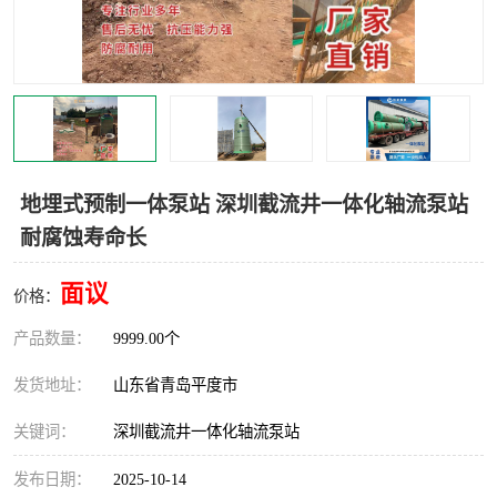
智能一体化灌溉泵房
一体化污水处理泵房
水面垃圾清理装置
浅层砂过滤装置
一体化泵闸
柔性截污
调蓄池冲洗设备
调蓄池设备
地埋式预制一体泵站 深圳截流井一体化轴流泵站
耐腐蚀寿命长
真空冲洗设备
翻转式堰门
面议
水平自清洗格栅
水力自清洁滚刷
价格：
产品数量：
9999.00个
灌溉泵房
发货地址：
山东省青岛平度市
关键词：
深圳截流井一体化轴流泵站
发布日期：
2025-10-14