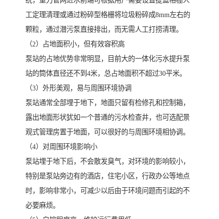
统，重力管网进水前端可根据用户需要设置提篮格栅人
工定理清理或通过粉碎型格栅将垃圾粉碎成8mm左右的
颗粒，通过潜污泵直接排出，而无需人工打捞清理。
（2）占地面积小，但有效容积高
泵站的占地优势非常明显，目前大的一体化污水提升泵
站的筒体直径还不到4米，总占地面积不超过30平米。
（3）外形美观，易与周围环境协调
泵站通常全部埋于地下，地面只留有检修孔和控制箱，
露出地面形状犹如一个普通的污水检查井，也可选配景
观式管理房置于地面，可以很好的与周围环境相协调。
（4）对周围环境影响小
泵站埋于地下后，不会散发臭气，对环境的影响较小，
特别是泵站旁边有的酒店，住宅小区，行政办公等地点
时，影响非常小，可减少以后由于环境问题而引起的不
必要麻烦。