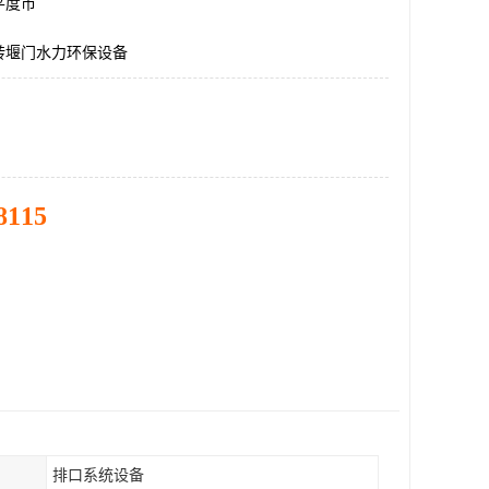
平度市
转堰门水力环保设备
8115
排口系统设备