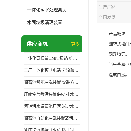
生产厂家
一体化污水处理泵房
全国发货
水面垃圾清理装置
产品概述
供应商机
翻转式堰门
更多
飘浮物等。
一体化高模量HMPP泵站 维护方便 实现远距离输送
当旱季和小
工厂一体化预制电话 分流和调节 可以截留固体废物
造成内涝。
调蓄池智能冲洗装置 安装方便 多种喷洒模式
压缩空气截污装置供应 排水功能 控制地下水位的升降
河道污水调蓄池厂家 减少水污染 防止异味和污染
调蓄池自动化冲洗装置清污装置 维护方便 节约水资源
液压调流闸控制水位 防止过载 适应流量变化的要求