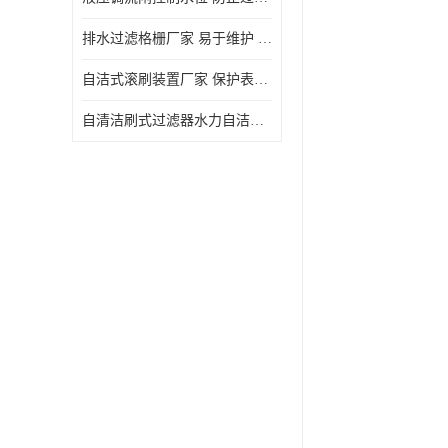
排水过滤格栅厂家 易于维护 保持栅条通畅
自洁式滚刷装置厂家 保护表面 节省能源
自清洁刷式过滤器水力自洁式滚刷 重量轻 使用寿命长