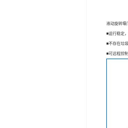
液动旋转堰
■运行稳定
■不存在垃
■可远程控