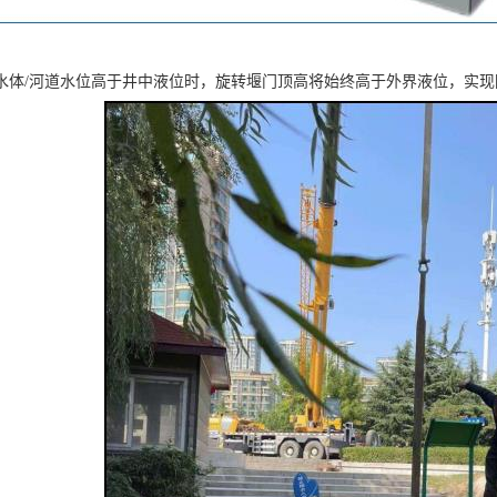
水体/河道水位高于井中液位时，旋转堰门顶高将始终高于外界液位，实现