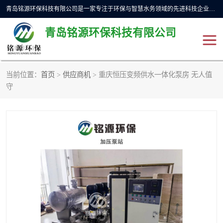
青岛铭源环保科技有限公司是一家专注于环保与智慧水务领域的先进科技企业，公司专注于云智能一体化预制泵站、水务循环利用、海绵城市、云智慧水务开发及新型环保技术研发等领域。铭源环保以为客户提供优质产品、专业技术服务为己任。为客户提供量身定制方案，提供多种配置方案满足实际使用要求。严控供货周期，并提供高标准后期维护。以环保为己任，视质量如生命，以技术做先导，靠诚信赢客户。
青岛铭源环保科技有限公司
当前位置：
首页
>
供应商机
> 重庆恒压变频供水一体化泵房 无人值
一体化HMPP泵站
气动柔性截污装置
守
智能截流井
智能旋转喷射器
下开式堰门
液动限流闸门
加压泵房/灌溉泵房
一体化预制泵站
不锈钢浮筒阀
真空冲洗装置
雨水收集回用装置
门式冲洗装置