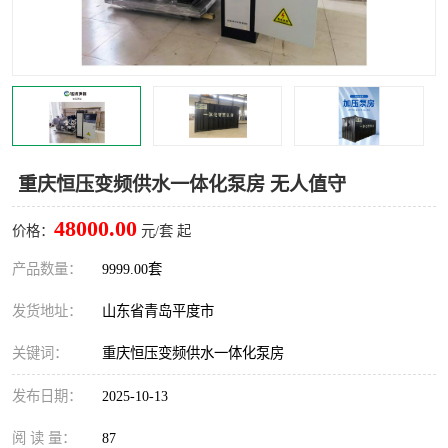
智能一体化灌溉泵房
一体化污水处理泵房
水面垃圾清理装置
浅层砂过滤装置
一体化泵闸
柔性截污
调蓄池冲洗设备
调蓄池设备
重庆恒压变频供水一体化泵房 无人值守
真空冲洗设备
翻转式堰门
48000.00
价格：
元/套 起
水平自清洗格栅
水力自清洁滚刷
产品数量：
9999.00套
发货地址：
山东省青岛平度市
灌溉泵房
关键词：
重庆恒压变频供水一体化泵房
发布日期：
2025-10-13
阅 读 量：
87