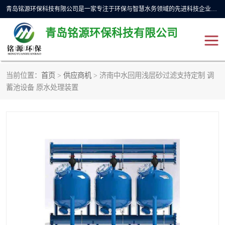
青岛铭源环保科技有限公司是一家专注于环保与智慧水务领域的先进科技企业，公司专注于云智能一体化预制泵站、水务循环利用、海绵城市、云智慧水务开发及新型环保技术研发等领域。铭源环保以为客户提供优质产品、专业技术服务为己任。为客户提供量身定制方案，提供多种配置方案满足实际使用要求。严控供货周期，并提供高标准后期维护。以环保为己任，视质量如生命，以技术做先导，靠诚信赢客户。
青岛铭源环保科技有限公司
当前位置：
首页
>
供应商机
> 济南中水回用浅层砂过滤支持定制 调
一体化HMPP泵站
气动柔性截污装置
蓄池设备 原水处理装置
智能截流井
智能旋转喷射器
下开式堰门
液动限流闸门
加压泵房/灌溉泵房
一体化预制泵站
不锈钢浮筒阀
真空冲洗装置
雨水收集回用装置
门式冲洗装置