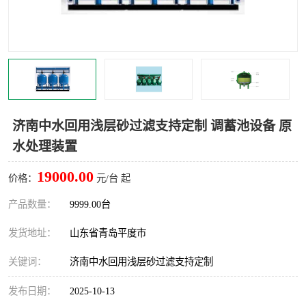
智能一体化灌溉泵房
一体化污水处理泵房
水面垃圾清理装置
浅层砂过滤装置
一体化泵闸
柔性截污
调蓄池冲洗设备
调蓄池设备
济南中水回用浅层砂过滤支持定制 调蓄池设备 原
水处理装置
真空冲洗设备
翻转式堰门
19000.00
价格：
元/台 起
水平自清洗格栅
水力自清洁滚刷
产品数量：
9999.00台
灌溉泵房
发货地址：
山东省青岛平度市
关键词：
济南中水回用浅层砂过滤支持定制
发布日期：
2025-10-13