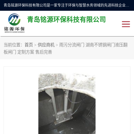
青岛铭源环保科技有限公司是一家专注于环保与智慧水务领域的先进科技企业，公司专注于云智能一体化预制泵站、水务循环利用、海绵城市、云智慧水务开发及新型环保技术研发等领域。铭源环保以为客户提供优质产品、专业技术服务为己任。为客户提供量身定制方案，提供多种配置方案满足实际使用要求。严控供货周期，并提供高标准后期维护。以环保为己任，视质量如生命，以技术做先导，靠诚信赢客户。
青岛铭源环保科技有限公司
当前位置：
首页
>
供应商机
> 雨污分流闸门 湖南不锈钢闸门液压翻
一体化HMPP泵站
气动柔性截污装置
板闸门 定制方案 售后完善
智能截流井
智能旋转喷射器
下开式堰门
液动限流闸门
加压泵房/灌溉泵房
一体化预制泵站
不锈钢浮筒阀
真空冲洗装置
雨水收集回用装置
门式冲洗装置