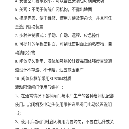
4. 安装空间要求较小∶可以垂直安装也可横向安装
5. 美观∶不同于传统启闭机构，不露出地面
6. 措施完善、便于维修、使用方便及寿命长，并且可任
意选用驱动装置
7. 多种控制模式∶手动、自动、远程、应急操作
8. 可提升的闸板密封面，可刮除密封面上的粘着物，自
动清除杂物
9. 闸体坚久耐用，阀体加强筋设计提高阀体强度直流通
道设计不存渣、不卡阻，适应范围更广
10. 阀体及框架采用SUS304材质
液动限流闸门使用与维护 ：
1、在通常情况下各种闸门与本厂生产的各种启闭机配套
使用。启闭机及电动头使用维护详见阀门电动装置说明
书；
2、使用手动闸门时启闭机用力要均匀，不要在起升或关