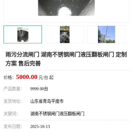
智能一体化灌溉泵房
一体化污水处理泵房
水面垃圾清理装置
浅层砂过滤装置
一体化泵闸
柔性截污
调蓄池冲洗设备
调蓄池设备
雨污分流闸门 湖南不锈钢闸门液压翻板闸门 定制
方案 售后完善
真空冲洗设备
翻转式堰门
5000.00
价格：
元/台 起
水平自清洗格栅
水力自清洁滚刷
产品数量：
9999.00台
灌溉泵房
发货地址：
山东省青岛平度市
关键词：
湖南不锈钢闸门液压翻板闸门
发布日期：
2025-10-13