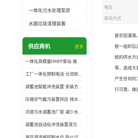
电压
一体化污水处理泵房
驱动方式
水面垃圾清理装置
是农田灌溉
供应商机
统一组织后
更多
统的供水方
一体化高模量HMPP泵站 维护方便 实现远距离输送
零，造成大
工厂一体化预制电话 分流和调节 可以截留固体废物
产生任何的
调蓄池智能冲洗装置 安装方便 多种喷洒模式
行可靠、维
压缩空气截污装置供应 排水功能 控制地下水位的升降
河道污水调蓄池厂家 减少水污染 防止异味和污染
调蓄池自动化冲洗装置清污装置 维护方便 节约水资源
液压调流闸控制水位 防止过载 适应流量变化的要求