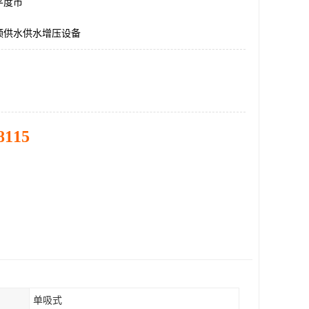
平度市
频供水供水增压设备
8115
单吸式