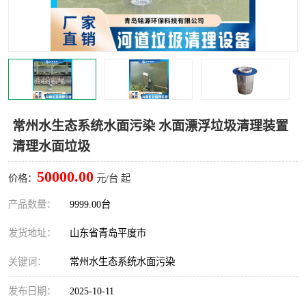
智能一体化灌溉泵房
一体化污水处理泵房
水面垃圾清理装置
浅层砂过滤装置
一体化泵闸
柔性截污
调蓄池冲洗设备
调蓄池设备
常州水生态系统水面污染 水面漂浮垃圾清理装置
清理水面垃圾
真空冲洗设备
翻转式堰门
50000.00
价格：
元/台 起
水平自清洗格栅
水力自清洁滚刷
产品数量：
9999.00台
灌溉泵房
发货地址：
山东省青岛平度市
关键词：
常州水生态系统水面污染
发布日期：
2025-10-11