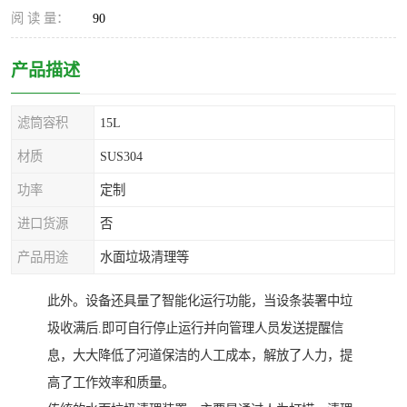
阅 读 量：
90
产品描述
滤筒容积
15L
材质
SUS304
功率
定制
进口货源
否
产品用途
水面垃圾清理等
此外。设备还具量了智能化运行功能，当设条装署中垃
圾收满后.即可自行停止运行并向管理人员发送提醒信
息，大大降低了河道保洁的人工成本，解放了人力，提
高了工作效率和质量。