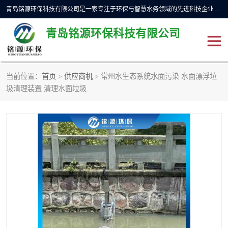
青岛铭源环保科技有限公司是一家专注于环保与智慧水务领域的先进科技企业，公司专注于云智能一体化预制泵站、水务循环利用、海绵城市、云智慧水务开发及新型环保技术研发等领域。铭源环保以为客户提供优质产品、专业技术服务为己任。为客户提供量身定制方案，提供多种配置方案满足实际使用要求。严控供货周期，并提供高标准后期维护。以环保为己任，视质量如生命，以技术做先导，靠诚信赢客户。
青岛铭源环保科技有限公司
当前位置：
首页
>
供应商机
> 常州水生态系统水面污染 水面漂浮垃
一体化HMPP泵站
气动柔性截污装置
圾清理装置 清理水面垃圾
智能截流井
智能旋转喷射器
下开式堰门
液动限流闸门
加压泵房/灌溉泵房
一体化预制泵站
不锈钢浮筒阀
真空冲洗装置
雨水收集回用装置
门式冲洗装置