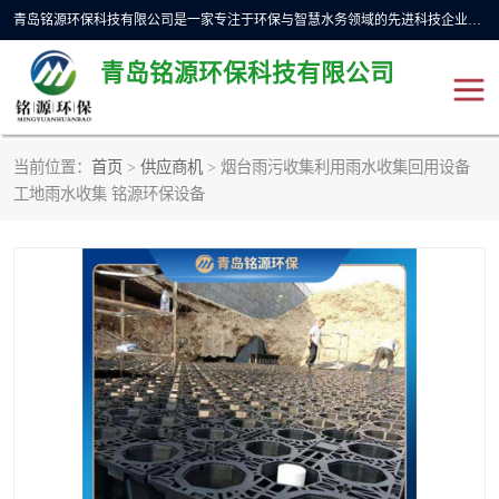
青岛铭源环保科技有限公司是一家专注于环保与智慧水务领域的先进科技企业，公司专注于云智能一体化预制泵站、水务循环利用、海绵城市、云智慧水务开发及新型环保技术研发等领域。铭源环保以为客户提供优质产品、专业技术服务为己任。为客户提供量身定制方案，提供多种配置方案满足实际使用要求。严控供货周期，并提供高标准后期维护。以环保为己任，视质量如生命，以技术做先导，靠诚信赢客户。
青岛铭源环保科技有限公司
当前位置：
首页
>
供应商机
> 烟台雨污收集利用雨水收集回用设备
一体化HMPP泵站
气动柔性截污装置
工地雨水收集 铭源环保设备
智能截流井
智能旋转喷射器
下开式堰门
液动限流闸门
加压泵房/灌溉泵房
一体化预制泵站
不锈钢浮筒阀
真空冲洗装置
雨水收集回用装置
门式冲洗装置