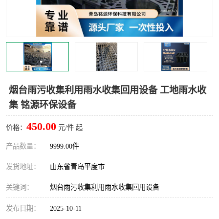
智能一体化灌溉泵房
一体化污水处理泵房
水面垃圾清理装置
浅层砂过滤装置
一体化泵闸
柔性截污
调蓄池冲洗设备
调蓄池设备
烟台雨污收集利用雨水收集回用设备 工地雨水收
集 铭源环保设备
真空冲洗设备
翻转式堰门
450.00
价格：
元/件 起
水平自清洗格栅
水力自清洁滚刷
产品数量：
9999.00件
灌溉泵房
发货地址：
山东省青岛平度市
关键词：
烟台雨污收集利用雨水收集回用设备
发布日期：
2025-10-11