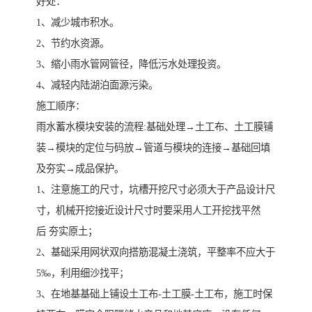
好处：
1、减少城市积水。
2、节约水资源。
3、缩小雨水管网管径，降低污水处理投资。
4、减轻内陆湖泊面源污染。
施工顺序：
雨水蓄水模块安装的流程:基础处理→土工布、土工膜铺
装→模块的定位与码放→管道与模块的连接→基础回填
及夯实→成品保护。
1、注意施工的尺寸，坑槽开挖尺寸必须大于产品设计尺
寸，机械开挖接近设计尺寸时要采用人工开挖找平然
后 夯实原土；
2、基础采用网状双向搭筋混凝土浇筑，平整率不应大于
5‰，利用细沙找平；
3、在地基基础上铺设土工布-土工膜-土工布，施工时保