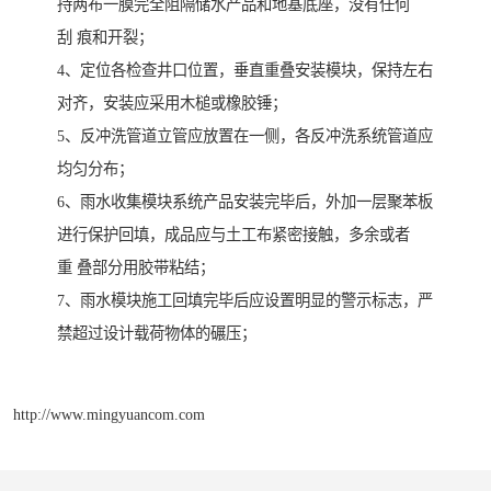
持两布一膜完全阻隔储水产品和地基底座，没有任何
刮 痕和开裂；
4、定位各检查井口位置，垂直重叠安装模块，保持左右
对齐，安装应采用木槌或橡胶锤；
5、反冲洗管道立管应放置在一侧，各反冲洗系统管道应
均匀分布；
6、雨水收集模块系统产品安装完毕后，外加一层聚苯板
进行保护回填，成品应与土工布紧密接触，多余或者
重 叠部分用胶带粘结；
7、雨水模块施工回填完毕后应设置明显的警示标志，严
禁超过设计载荷物体的碾压；
http://www.mingyuancom.com