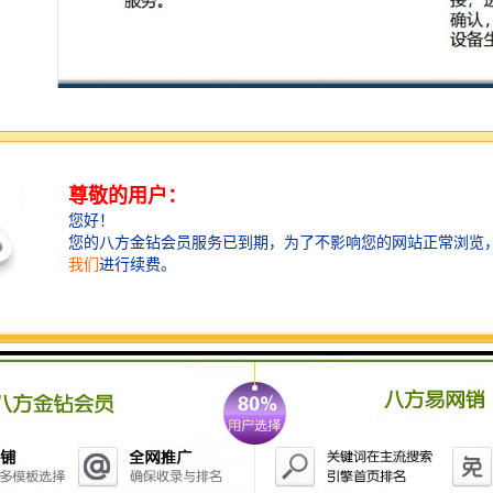
水体流通：无需泵站,内、外河相互之间水系同时连通,河
流连通断面比传统的泵闸提高1倍以上,环境友好。