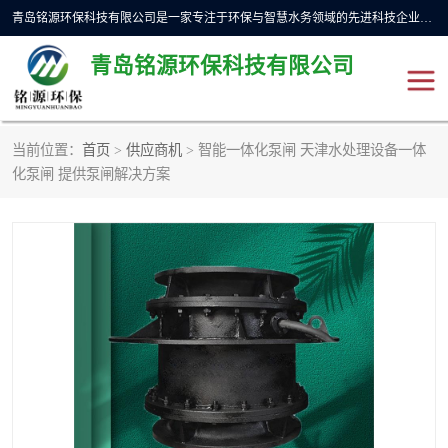
青岛铭源环保科技有限公司是一家专注于环保与智慧水务领域的先进科技企业，公司专注于云智能一体化预制泵站、水务循环利用、海绵城市、云智慧水务开发及新型环保技术研发等领域。铭源环保以为客户提供优质产品、专业技术服务为己任。为客户提供量身定制方案，提供多种配置方案满足实际使用要求。严控供货周期，并提供高标准后期维护。以环保为己任，视质量如生命，以技术做先导，靠诚信赢客户。
青岛铭源环保科技有限公司
当前位置：
首页
>
供应商机
> 智能一体化泵闸 天津水处理设备一体
一体化HMPP泵站
气动柔性截污装置
化泵闸 提供泵闸解决方案
智能截流井
智能旋转喷射器
下开式堰门
液动限流闸门
加压泵房/灌溉泵房
一体化预制泵站
不锈钢浮筒阀
真空冲洗装置
雨水收集回用装置
门式冲洗装置