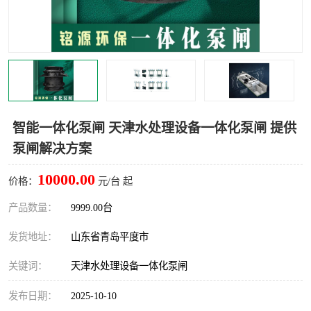
智能一体化灌溉泵房
一体化污水处理泵房
水面垃圾清理装置
浅层砂过滤装置
一体化泵闸
柔性截污
调蓄池冲洗设备
调蓄池设备
智能一体化泵闸 天津水处理设备一体化泵闸 提供
泵闸解决方案
真空冲洗设备
翻转式堰门
10000.00
价格：
元/台 起
水平自清洗格栅
水力自清洁滚刷
产品数量：
9999.00台
灌溉泵房
发货地址：
山东省青岛平度市
关键词：
天津水处理设备一体化泵闸
发布日期：
2025-10-10