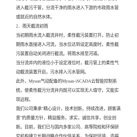
进入截污干管，分流干净的雨水进入下游的市政雨水管
或就近的自然水体。
2．雨天截流初雨
当初期雨水流入截流井时，柔性截污装置打开，防止初
期雨水直接进入河流，当水位达到设定高度时，柔性截
污装置自动关闭进行截流。将雨水排至河道。
当分流井内的液位小于设定液位时，截污管上的柔性气
动截流装置开启，污水排入污水管网。
此外，Myuan气动配备的Myuan-iSCADA云智能控制系
统，使柔性截污分流井内既可以实现无人值守，又能实
现远程。
我们公司秉承“精心设计，技术创新，持续改进，顾客满
意”的质量方针，精益服务，求实，诚信共享，创业创
新。目前，我们已与国内多家公司、高等院校和环保研
究机构建立长期战略合作伙伴关系，为保护环境，造福