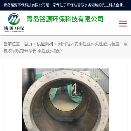
青岛铭源环保科技有限公司是一家专注于环保与智慧水务领域的先进科技企业，公司专注于云智能一体化预制泵站、水务循环利用、海绵城市、云智慧水务开发及新型环保技术研发等领域。铭源环保以为客户提供优质产品、专业技术服务为己任。为客户提供量身定制方案，提供多种配置方案满足实际使用要求。严控供货周期，并提供高标准后期维护。以环保为己任，视质量如生命，以技术做先导，靠诚信赢客户。
青岛铭源环保科技有限公司
当前位置：
首页
>
供应商机
> 河南插入式柔性截污柔性截污装置厂家
一体化HMPP泵站
气动柔性截污装置
橡胶耐腐蚀寿命长 柔性截污报价
智能截流井
智能旋转喷射器
下开式堰门
液动限流闸门
加压泵房/灌溉泵房
一体化预制泵站
不锈钢浮筒阀
真空冲洗装置
雨水收集回用装置
门式冲洗装置