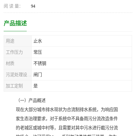
阅 读 量：
94
产品描述
用途
止水
工作压力
常压
材质
不锈钢
污泥处理设备种类
闸门
加工定制
是
（一）产品概述
现在大部分城市排水现状为合流制排水系统，为响应国
家生态治理要求，对于系统中不具备雨污分流改造条件
的老城区或城中村等，且需要对其中污水进行截污分流