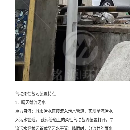
气动柔性截污装置特点
1．晴天截流污水
重力自流：城市污水直接流入污水管道，实现旱流污水
入污水管道。 截污管道上的柔性气动截流装置打开，旱
流污水经截污管截至污水干管；降雨时，分流井的雨水