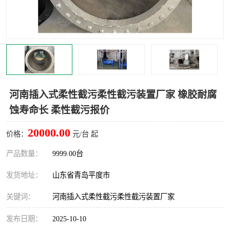
智能一体化灌溉泵房
一体化污水处理泵房
水面垃圾清理装置
浅层砂过滤装置
一体化泵闸
柔性截污
调蓄池冲洗设备
调蓄池设备
河南插入式柔性截污柔性截污装置厂家 橡胶耐腐
蚀寿命长 柔性截污报价
真空冲洗设备
翻转式堰门
20000.00
价格：
元/台 起
水平自清洗格栅
水力自清洁滚刷
产品数量：
9999.00台
灌溉泵房
发货地址：
山东省青岛平度市
关键词：
河南插入式柔性截污柔性截污装置厂家
发布日期：
2025-10-10