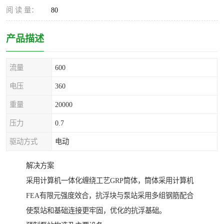
阅 读 量：
80
产品描述
流量
600
电压
360
重量
20000
压力
0.7
驱动方式
电动
解决方案
采用计算机一体化缠绕工艺GRP筒体，筒体采用计算机
FEA有限元强度效合，抗浮块与泵站采用多组钢筋配合
使泵站和基础连接更牢固，优化的抗浮基础。