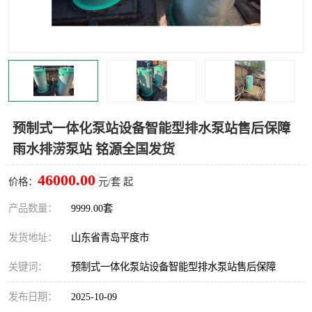
智能一体化灌溉泵房
一体化污水处理泵房
水面垃圾清理装置
浅层砂过滤装置
一体化泵闸
柔性截污
调蓄池冲洗设备
调蓄池设备
预制式一体化泵站设备智能型排水泵站售后保障
雨水排涝泵站 铭源全国发货
真空冲洗设备
翻转式堰门
46000.00
价格：
元/套 起
水平自清洗格栅
水力自清洁滚刷
产品数量：
9999.00套
灌溉泵房
发货地址：
山东省青岛平度市
关键词：
预制式一体化泵站设备智能型排水泵站售后保障
发布日期：
2025-10-09