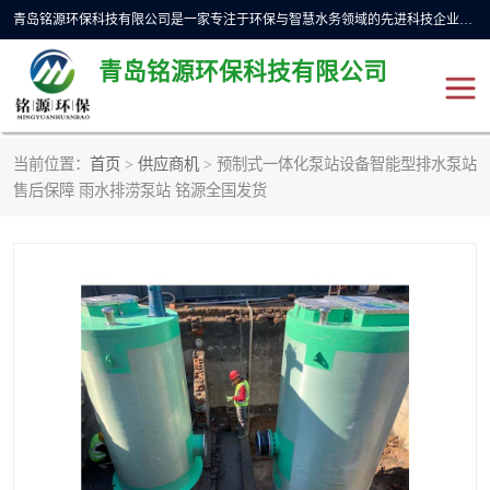
青岛铭源环保科技有限公司是一家专注于环保与智慧水务领域的先进科技企业，公司专注于云智能一体化预制泵站、水务循环利用、海绵城市、云智慧水务开发及新型环保技术研发等领域。铭源环保以为客户提供优质产品、专业技术服务为己任。为客户提供量身定制方案，提供多种配置方案满足实际使用要求。严控供货周期，并提供高标准后期维护。以环保为己任，视质量如生命，以技术做先导，靠诚信赢客户。
青岛铭源环保科技有限公司
当前位置：
首页
>
供应商机
> 预制式一体化泵站设备智能型排水泵站
一体化HMPP泵站
气动柔性截污装置
售后保障 雨水排涝泵站 铭源全国发货
智能截流井
智能旋转喷射器
下开式堰门
液动限流闸门
加压泵房/灌溉泵房
一体化预制泵站
不锈钢浮筒阀
真空冲洗装置
雨水收集回用装置
门式冲洗装置