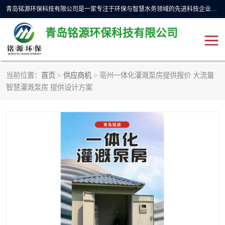
青岛铭源环保科技有限公司是一家专注于环保与智慧水务领域的先进科技企业，公司专注于云智能一体化预制泵站、水务循环利用、海绵城市、云智慧水务开发及新型环保技术研发等领域。铭源环保以为客户提供优质产品、专业技术服务为己任。为客户提供量身定制方案，提供多种配置方案满足实际使用要求。严控供货周期，并提供高标准后期维护。以环保为己任，视质量如生命，以技术做先导，靠诚信赢客户。
青岛铭源环保科技有限公司
当前位置：
首页
>
供应商机
> 亳州一体化灌溉泵房提供报价 大流量
一体化HMPP泵站
气动柔性截污装置
智慧灌溉泵房 提供设计方案
智能截流井
智能旋转喷射器
下开式堰门
液动限流闸门
加压泵房/灌溉泵房
一体化预制泵站
不锈钢浮筒阀
真空冲洗装置
雨水收集回用装置
门式冲洗装置