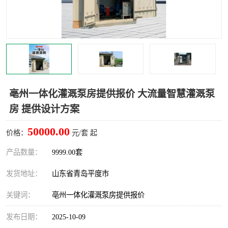
智能一体化灌溉泵房
一体化污水处理泵房
水面垃圾清理装置
浅层砂过滤装置
一体化泵闸
柔性截污
调蓄池冲洗设备
调蓄池设备
亳州一体化灌溉泵房提供报价 大流量智慧灌溉泵
房 提供设计方案
真空冲洗设备
翻转式堰门
50000.00
价格：
元/套 起
水平自清洗格栅
水力自清洁滚刷
产品数量：
9999.00套
灌溉泵房
发货地址：
山东省青岛平度市
关键词：
亳州一体化灌溉泵房提供报价
发布日期：
2025-10-09