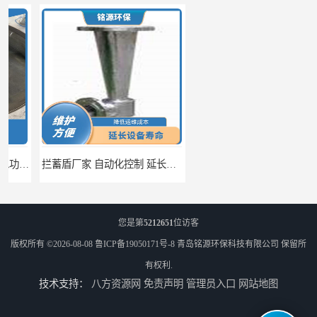
拦蓄盾厂家 自动化控制 延长其使用寿命
调蓄池除臭设备供应 蓄水功能 暂时储存大量雨水
您是第
5212651
位访客
版权所有 ©2026-08-08
鲁ICP备19050171号-8
青岛铭源环保科技有限公司
保留所
有权利.
技术支持：
八方资源网
免责声明
管理员入口
网站地图