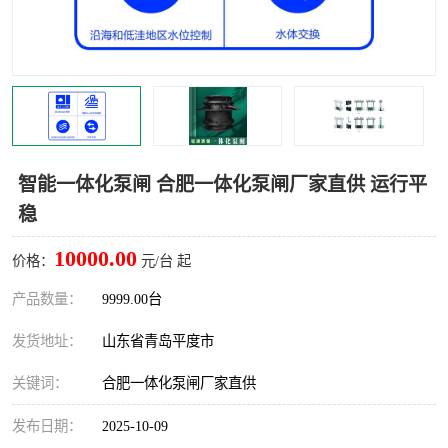
智能一体化灌溉泵房
一体化污水处理泵房
水面垃圾清理装置
浅层砂过滤装置
一体化泵闸
柔性截污
调蓄池冲洗设备
调蓄池设备
智能一体化泵闸 合肥一体化泵闸厂家直供 运行平
稳
真空冲洗设备
翻转式堰门
10000.00
价格：
元/台 起
水平自清洗格栅
水力自清洁滚刷
产品数量：
9999.00台
灌溉泵房
发货地址：
山东省青岛平度市
关键词：
合肥一体化泵闸厂家直供
发布日期：
2025-10-09