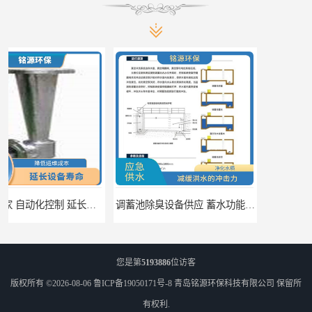
调蓄池除臭设备供应 蓄水功能 暂时储存大量雨水
调蓄池自动化冲洗装置 省水节能 提高工作效率
您是第
5193886
位访客
版权所有 ©2026-08-06
鲁ICP备19050171号-8
青岛铭源环保科技有限公司
保留所
有权利.