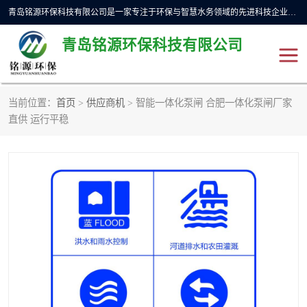
青岛铭源环保科技有限公司是一家专注于环保与智慧水务领域的先进科技企业，公司专注于云智能一体化预制泵站、水务循环利用、海绵城市、云智慧水务开发及新型环保技术研发等领域。铭源环保以为客户提供优质产品、专业技术服务为己任。为客户提供量身定制方案，提供多种配置方案满足实际使用要求。严控供货周期，并提供高标准后期维护。以环保为己任，视质量如生命，以技术做先导，靠诚信赢客户。
青岛铭源环保科技有限公司
当前位置：
首页
>
供应商机
> 智能一体化泵闸 合肥一体化泵闸厂家
一体化HMPP泵站
气动柔性截污装置
直供 运行平稳
智能截流井
智能旋转喷射器
下开式堰门
液动限流闸门
加压泵房/灌溉泵房
一体化预制泵站
不锈钢浮筒阀
真空冲洗装置
雨水收集回用装置
门式冲洗装置