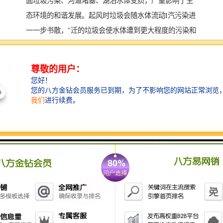
面垃圾污染、河道堵塞、湖泊水体变质，严重影响了生
态环境的和谐发展。起风时垃圾会随水体流动I汽污染进
一一步书散，"迁的垃圾会使水体遭到更大程度的污染和
破坏。