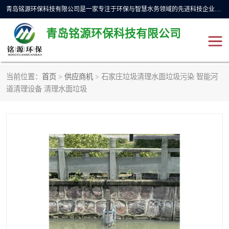
青岛铭源环保科技有限公司是一家专注于环保与智慧水务领域的先进科技企业，公司专注于云智能一体化预制泵站、水务循环利用、海绵城市、云智慧水务开发及新型环保技术研发等领域。铭源环保以为客户提供优质产品、专业技术服务为己任。为客户提供量身定制方案，提供多种配置方案满足实际使用要求。严控供货周期，并提供高标准后期维护。以环保为己任，视质量如生命，以技术做先导，靠诚信赢客户。
青岛铭源环保科技有限公司
当前位置：
首页
>
供应商机
> 石家庄垃圾清理水面垃圾污染 智能河
一体化HMPP泵站
气动柔性截污装置
道清理设备 清理水面垃圾
智能截流井
智能旋转喷射器
下开式堰门
液动限流闸门
加压泵房/灌溉泵房
一体化预制泵站
不锈钢浮筒阀
真空冲洗装置
雨水收集回用装置
门式冲洗装置