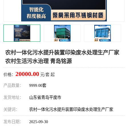
智能一体化灌溉泵房
一体化污水处理泵房
水面垃圾清理装置
浅层砂过滤装置
一体化泵闸
柔性截污
调蓄池冲洗设备
调蓄池设备
农村一体化污水提升装置印染废水处理生产厂家
农村生活污水治理 青岛铭源
真空冲洗设备
翻转式堰门
20000.00
价格：
元/套 起
水平自清洗格栅
水力自清洁滚刷
产品数量：
9999.00套
灌溉泵房
发货地址：
山东省青岛平度市
关键词：
农村一体化污水提升装置印染废水处理生产厂家
发布日期：
2025-09-30