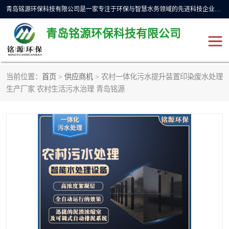
青岛铭源环保科技有限公司是一家专注于环保与智慧水务领域的先进科技企业，公司专注于云智能一体化预制泵站、水务循环利用、海绵城市、云智慧水务开发及新型环保技术研发等领域。铭源环保以为客户提供优质产品、专业技术服务为己任。为客户提供量身定制方案，提供多种配置方案满足实际使用要求。严控供货周期，并提供高标准后期维护。以环保为己任，视质量如生命，以技术做先导，靠诚信赢客户。
青岛铭源环保科技有限公司
当前位置：
首页
>
供应商机
> 农村一体化污水提升装置印染废水处理
一体化HMPP泵站
气动柔性截污装置
生产厂家 农村生活污水治理 青岛铭源
智能截流井
智能旋转喷射器
下开式堰门
液动限流闸门
加压泵房/灌溉泵房
一体化预制泵站
不锈钢浮筒阀
真空冲洗装置
雨水收集回用装置
门式冲洗装置