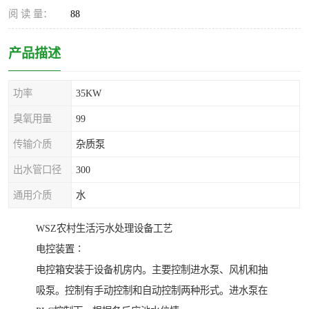
阅 读 量：
88
产品描述
功率
35KW
臭氧用量
99
传输介质
杂质泵
出水管口径
300
通用介质
水
WSZ农村生活污水处理设备工艺
电控装置∶
电控箱安装于设备机房内。主要控制进水泵、风机和抽
吸泵。控制有手动控制和自动控制两种形式。进水泵在