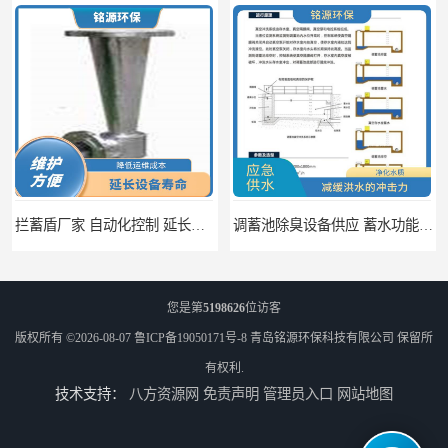
调蓄池除臭设备供应 蓄水功能 暂时储存大量雨水
调蓄池自动化冲洗装置 省水节能 提高工作效率
您是第
5198626
位访客
版权所有 ©2026-08-07
鲁ICP备19050171号-8
青岛铭源环保科技有限公司
保留所
有权利.
技术支持：
八方资源网
免责声明
管理员入口
网站地图