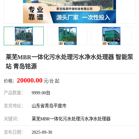
智能一体化灌溉泵房
一体化污水处理泵房
水面垃圾清理装置
浅层砂过滤装置
一体化泵闸
柔性截污
调蓄池冲洗设备
调蓄池设备
莱芜MBR一体化污水处理污水净水处理器 智能泵
站 青岛铭源
真空冲洗设备
翻转式堰门
20000.00
价格：
元/台 起
水平自清洗格栅
水力自清洁滚刷
产品数量：
9999.00台
灌溉泵房
发货地址：
山东省青岛平度市
关键词：
莱芜MBR一体化污水处理污水净水处理器
发布日期：
2025-09-30