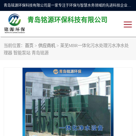
青岛铭源环保科技有限公司是一家专注于环保与智慧水务领域的先进科技企业，公司专注于云智能一体化预制泵站、水务循环利用、海绵城市、云智慧水务开发及新型环保技术研发等领域。铭源环保以为客户提供优质产品、专业技术服务为己任。为客户提供量身定制方案，提供多种配置方案满足实际使用要求。严控供货周期，并提供高标准后期维护。以环保为己任，视质量如生命，以技术做先导，靠诚信赢客户。
青岛铭源环保科技有限公司
当前位置：
首页
>
供应商机
> 莱芜MBR一体化污水处理污水净水处
一体化HMPP泵站
气动柔性截污装置
理器 智能泵站 青岛铭源
智能截流井
智能旋转喷射器
下开式堰门
液动限流闸门
加压泵房/灌溉泵房
一体化预制泵站
不锈钢浮筒阀
真空冲洗装置
雨水收集回用装置
门式冲洗装置