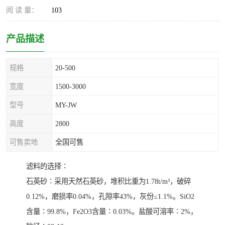
阅 读 量：
103
产品描述
规格
20-500
宽度
1500-3000
型号
MY-JW
高度
2800
可售卖地
全国可售
滤料的选择∶
石英砂∶采用天然石英砂，堆积比重为1.78t/m³，破碎
0.12%，磨损率0.04%，孔隙率43%，灰份≤1.1%。SiO2
含量∶99.8%，Fe2O3含量∶0.03%。盐酸可溶率∶2%，