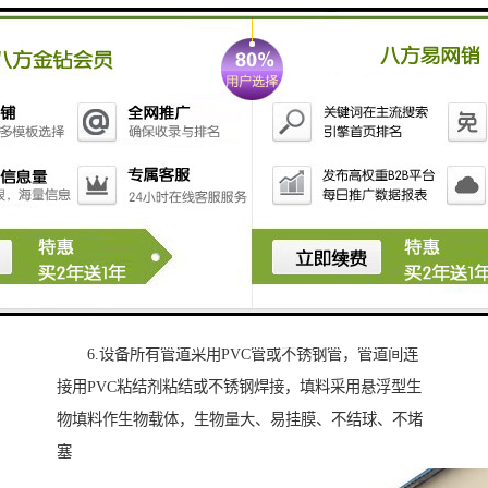
对有机物去除率高，能提高空气中的氧在水中溶解度。
3、生化池采用生物接触氧化法，其填料的体积负荷
比较低，微生物处于自身氧化阶断，产泥量少，仅需三
个月（90天）以上排一次泥（用粪车抽吸或脱水成泥饼
外运）。
4、该一体化污水处理设备的除臭方式除采用常规高
空排气，另配有土壤脱臭措施。
5、整个设备处理系统配有全自动电气控制系统和设
备故障报警系统，运行可靠，平时一般不需要专人管
理，只需适时地对设备进行维护和保养。
6.设备所有管道采用PVC管或不锈钢管，管道间连
接用PVC粘结剂粘结或不锈钢焊接，填料采用悬浮型生
物填料作生物载体，生物量大、易挂膜、不结球、不堵
塞