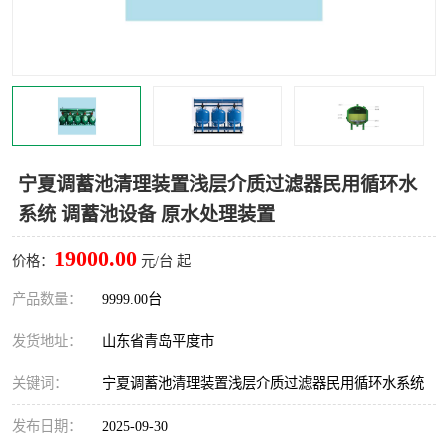
智能一体化灌溉泵房
一体化污水处理泵房
水面垃圾清理装置
浅层砂过滤装置
一体化泵闸
柔性截污
调蓄池冲洗设备
调蓄池设备
宁夏调蓄池清理装置浅层介质过滤器民用循环水
系统 调蓄池设备 原水处理装置
真空冲洗设备
翻转式堰门
19000.00
价格：
元/台 起
水平自清洗格栅
水力自清洁滚刷
产品数量：
9999.00台
灌溉泵房
发货地址：
山东省青岛平度市
关键词：
宁夏调蓄池清理装置浅层介质过滤器民用循环水系统
发布日期：
2025-09-30