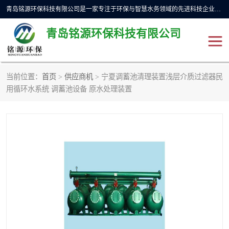
青岛铭源环保科技有限公司是一家专注于环保与智慧水务领域的先进科技企业，公司专注于云智能一体化预制泵站、水务循环利用、海绵城市、云智慧水务开发及新型环保技术研发等领域。铭源环保以为客户提供优质产品、专业技术服务为己任。为客户提供量身定制方案，提供多种配置方案满足实际使用要求。严控供货周期，并提供高标准后期维护。以环保为己任，视质量如生命，以技术做先导，靠诚信赢客户。
青岛铭源环保科技有限公司
当前位置：
首页
>
供应商机
> 宁夏调蓄池清理装置浅层介质过滤器民
一体化HMPP泵站
气动柔性截污装置
用循环水系统 调蓄池设备 原水处理装置
智能截流井
智能旋转喷射器
下开式堰门
液动限流闸门
加压泵房/灌溉泵房
一体化预制泵站
不锈钢浮筒阀
真空冲洗装置
雨水收集回用装置
门式冲洗装置