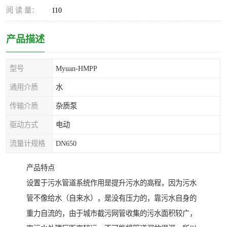
阅 读 量：
110
产品描述
型号
Myuan-HMPP
通用介质
水
传输介质
杂质泵
驱动方式
电动
流量计规格
DN650
产品特点
设置于污水管道系统作用是提升污水的高程，因为污水
管不像给水（自来水），是没有压力的，靠污水自身的
重力自流的，由于城市截污网管收集的污水面积较广，