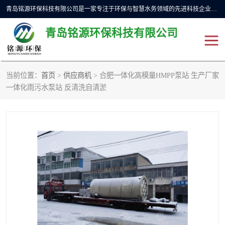
青岛铭源环保科技有限公司是一家专注于环保与智慧水务领域的先进科技企业，公司专注于云智能一体化预制泵站、水务循环利用、海绵城市、云智慧水务开发及新型环保技术研发等领域。铭源环保以为客户提供优质产品、专业技术服务为己任。为客户提供量身定制方案，提供多种配置方案满足实际使用要求。严控供货周期，并提供高标准后期维护。以环保为己任，视质量如生命，以技术做先导，靠诚信赢客户。
青岛铭源环保科技有限公司
当前位置：
首页
>
供应商机
> 合肥一体化高模量HMPP泵站 生产厂家
一体化HMPP泵站
气动柔性截污装置
一体化雨污水泵站 反清洗自清淤
智能截流井
智能旋转喷射器
下开式堰门
液动限流闸门
加压泵房/灌溉泵房
一体化预制泵站
不锈钢浮筒阀
真空冲洗装置
雨水收集回用装置
门式冲洗装置