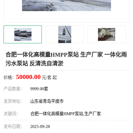
智能一体化灌溉泵房
一体化污水处理泵房
水面垃圾清理装置
浅层砂过滤装置
一体化泵闸
柔性截污
调蓄池冲洗设备
调蓄池设备
合肥一体化高模量HMPP泵站 生产厂家 一体化雨
污水泵站 反清洗自清淤
真空冲洗设备
翻转式堰门
50000.00
价格：
元/套 起
水平自清洗格栅
水力自清洁滚刷
产品数量：
9999.00套
灌溉泵房
发货地址：
山东省青岛平度市
关键词：
合肥一体化高模量HMPP泵站,生产厂家
发布日期：
2025-09-28