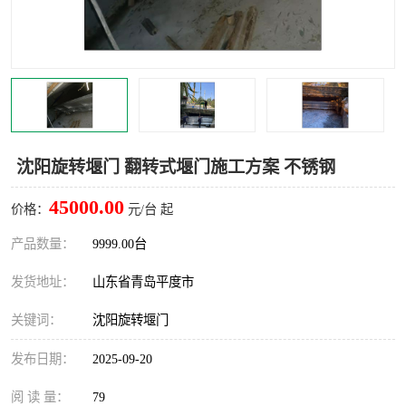
智能一体化灌溉泵房
一体化污水处理泵房
水面垃圾清理装置
浅层砂过滤装置
一体化泵闸
柔性截污
调蓄池冲洗设备
调蓄池设备
沈阳旋转堰门 翻转式堰门施工方案 不锈钢
真空冲洗设备
翻转式堰门
45000.00
价格：
元/台 起
水平自清洗格栅
水力自清洁滚刷
产品数量：
9999.00台
发货地址：
山东省青岛平度市
灌溉泵房
关键词：
沈阳旋转堰门
发布日期：
2025-09-20
阅 读 量：
79