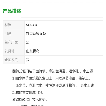
产品描述
材质
SUS304
用途
排口系统设备
生产厂家
是
发货地
山东青岛
全国发货
是
翻转式堰门装于溢流坝、岸边溢洪道、泄水孔 、水工隧
洞和水闸等建筑物的空口上，用以调节流量，控制上、
下游水位、宣泄洪水、排除泥沙或漂浮物等， 是水工建
筑物的重要组成部分。
液动旋转堰门技术优势：