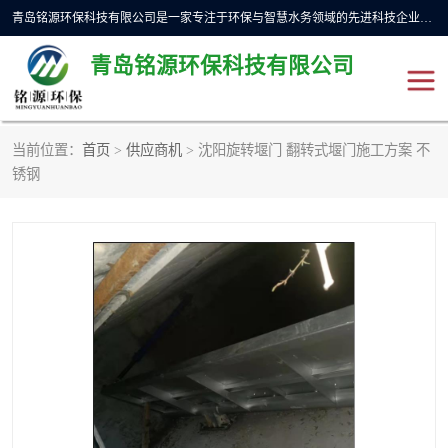
青岛铭源环保科技有限公司是一家专注于环保与智慧水务领域的先进科技企业，公司专注于云智能一体化预制泵站、水务循环利用、海绵城市、云智慧水务开发及新型环保技术研发等领域。铭源环保以为客户提供优质产品、专业技术服务为己任。为客户提供量身定制方案，提供多种配置方案满足实际使用要求。严控供货周期，并提供高标准后期维护。以环保为己任，视质量如生命，以技术做先导，靠诚信赢客户。
青岛铭源环保科技有限公司
当前位置：
首页
>
供应商机
> 沈阳旋转堰门 翻转式堰门施工方案 不
一体化HMPP泵站
气动柔性截污装置
锈钢
智能截流井
智能旋转喷射器
下开式堰门
液动限流闸门
加压泵房/灌溉泵房
一体化预制泵站
不锈钢浮筒阀
真空冲洗装置
雨水收集回用装置
门式冲洗装置