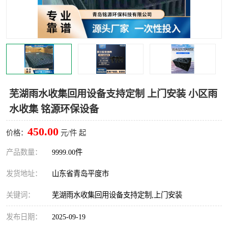
智能一体化灌溉泵房
一体化污水处理泵房
水面垃圾清理装置
浅层砂过滤装置
一体化泵闸
柔性截污
调蓄池冲洗设备
调蓄池设备
芜湖雨水收集回用设备支持定制 上门安装 小区雨
水收集 铭源环保设备
真空冲洗设备
翻转式堰门
450.00
价格：
元/件 起
水平自清洗格栅
水力自清洁滚刷
产品数量：
9999.00件
灌溉泵房
发货地址：
山东省青岛平度市
关键词：
芜湖雨水收集回用设备支持定制,上门安装
发布日期：
2025-09-19