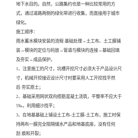
地下水目的。自然，公路集约也是一种比较常用的方
式，通过道路两侧的绿化带进行收集，而直接用于城市
绿化。
施工顺序：
雨水蓄水模块安装的流程:基础处理→土工布、土工膜铺
装→模块的定位与码放→管道与模块的连接→基础回填
及夯实→成品保护。
1、注意施工的尺寸，坑槽开挖尺寸必须大于产品设计尺
寸，机械开挖接近设计尺寸时要采用人工开挖找平然
后 夯实原土；
2、基础采用网状双向搭筋混凝土浇筑，平整率不应大于
5‰，利用细沙找平；
3、在地基基础上铺设土工布-土工膜-土工布，施工时保
持两布一膜完全阻隔储水产品和地基底座，没有任何
刮 痕和开裂；