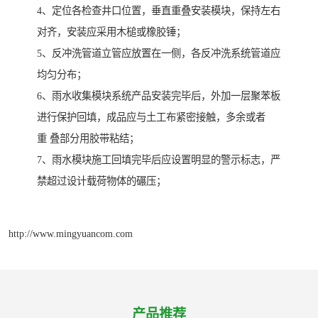
4、定位各检查井口位置，垂直重叠安装模块，保持左右
对齐，安装应采用木槌或橡胶锤；
5、反冲洗管道立管应放置在一侧，各反冲洗系统管道应
均匀分布；
6、雨水收集模块系统产品安装完毕后，外加一层聚苯板
进行保护回填，成品应与土工布紧密接触，多余或者
重 叠部分用胶带粘结；
7、雨水模块施工回填完毕后应设置明显的警示标志，严
禁超过设计载荷物体的碾压；
http://www.mingyuancom.com
产品推荐