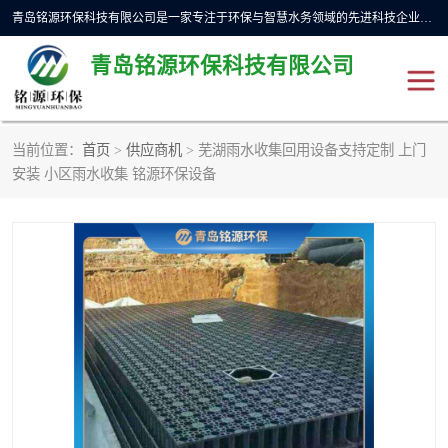
青岛铭源环保科技有限公司是一家专注于环保与智慧水务领域的先进科技企业，公司专注于云智能一体化预制泵站、水务循环利用、海绵城市、云智慧水务开发及新型环保技术研发等领域。铭源环保以为客户提供优质产品、专业技术服务为己任。为客户提供量身定制方案，提供多种配置方案满足实际使用要求。严控供货周期，并提供高标准后期维护。以环保为己任，视质量如生命，以技术做先导，靠诚信赢客户。
青岛铭源环保科技有限公司
当前位置：
首页
>
供应商机
> 芜湖雨水收集回用设备支持定制 上门
一体化HMPP泵站
气动柔性截污装置
安装 小区雨水收集 铭源环保设备
智能截流井
智能旋转喷射器
下开式堰门
液动限流闸门
加压泵房/灌溉泵房
一体化预制泵站
不锈钢浮筒阀
真空冲洗装置
雨水收集回用装置
门式冲洗装置