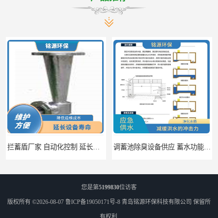
拦蓄盾厂家 自动化控制 延长其使用寿命
调蓄池除臭设备供应 蓄水功能 暂时储存大量雨水
您是第
5199830
位访客
版权所有 ©2026-08-07
鲁ICP备19050171号-8
青岛铭源环保科技有限公司
保留所
有权利.