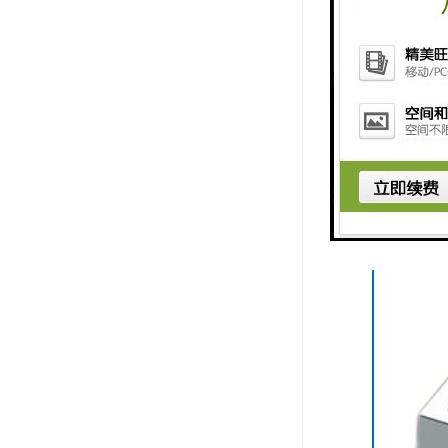
当旱季和小
造成内涝。