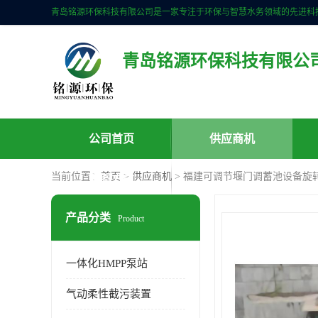
青岛铭源环保科技有限公
公司首页
供应商机
当前位置：
首页
>
供应商机
> 福建可调节堰门调蓄池设备旋转堰
联系方式
产品分类
Product
一体化HMPP泵站
气动柔性截污装置