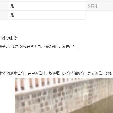
是
发货地
是
三部分组成:
部分，用以封闭或开放孔口，通称闸门，亦称门叶；
；
。
水体/河道水位高于井中液位时，旋转堰门顶高将始终高于外界液位，实现