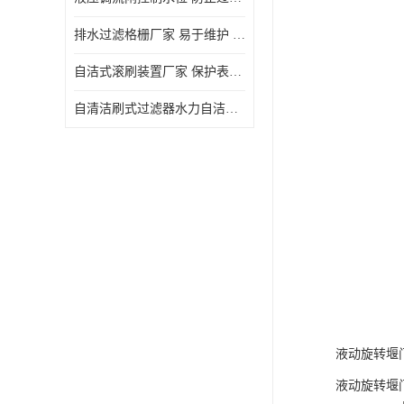
排水过滤格栅厂家 易于维护 保持栅条通畅
自洁式滚刷装置厂家 保护表面 节省能源
自清洁刷式过滤器水力自洁式滚刷 重量轻 使用寿命长
液动旋转堰
液动旋转堰