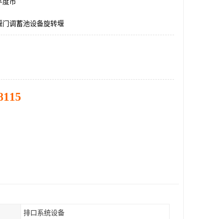
平度市
堰门调蓄池设备旋转堰
8115
排口系统设备