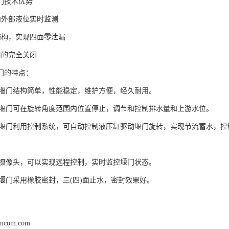
门技术优势
内外部液位实时监测
结构，实现四面零泄漏
口的完全关闭
门的特点：
旋转堰门结构简单，性能稳定，维护方便，经久耐用。
旋转堰门可在旋转角度范围内位置停止，调节和控制排水量和上游水位。
旋转堰门利用控制系统，可自动控制液压缸驱动堰门旋转，实现节流蓄水，
高清摄像头，可以实现远程控制，实时监控堰门状态。
转堰门采用橡胶密封，三(四)面止水，密封效果好。
ancom.com