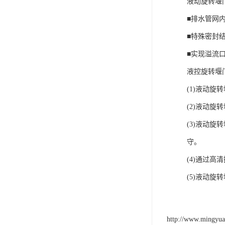
液动旋转堰
■排水管网
■特殊密封
■实现溢流
液控旋转堰
(1)液动
(2)液动
(3)液动
守。
(4)通过
(5)液动旋
http://www.mingyu