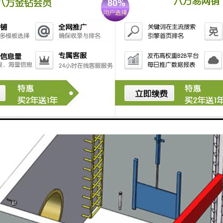
雨时，堰门处于关闭状态，实现完全截流井中污水的功能。大雨来临，井