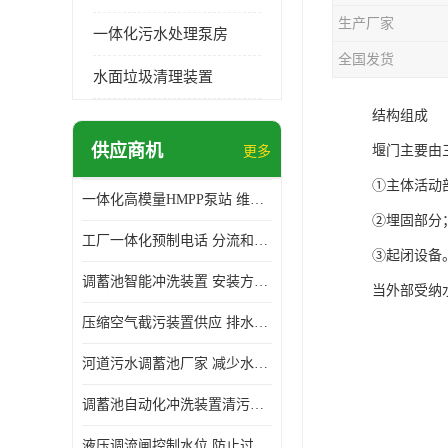
生产厂家
一体化污水处理泵房
全国发货
水面垃圾清理装置
结构组成
供应商机
堰门主要由
更多
①主体活动
一体化高模量HMPP泵站 维护方便 实现远距离输送
②埋固部分
工厂一体化预制电话 分流和调节 可以截留固体废物
③起闭设备
调蓄池智能冲洗装置 安装方便 多种喷洒模式
当外部受纳
压缩空气截污装置供应 排水功能 控制地下水位的升降
河道污水调蓄池厂家 减少水污染 防止异味和污染
调蓄池自动化冲洗装置清污装置 维护方便 节约水资源
液压调流闸控制水位 防止过载 适应流量变化的要求