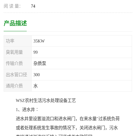
阅 读 量：
74
产品描述
功率
35KW
臭氧用量
99
传输介质
杂质泵
出水管口径
300
通用介质
水
WSZ农村生活污水处理设备工艺
1、进水井∶
进水井里设置溢流口和进水闸门，在来水量"过系统负荷
或者处理系统发生事故的情况下，关闭进水闸门，污水