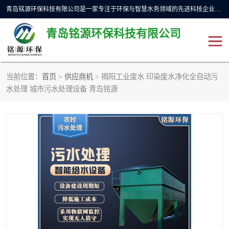
青岛铭源环保科技有限公司是一家专注于环保与智慧水务领域的先进科技企业，公司专注于云智能一体化预制泵站、水务循环利用、海绵城市、云智慧水务开发及新型环保技术研发等领域。铭源环保以为客户提供优质产品、专业技术服务为己任。为客户提供量身定制方案，提供多种配置方案满足实际使用要求。严控供货周期，并提供高标准后期维护。以环保为己任，视质量如生命，以技术做先导，靠诚信赢客户。
青岛铭源环保科技有限公司
当前位置：
首页
>
供应商机
> 揭阳工业废水 印染废水净化全自动污
一体化HMPP泵站
气动柔性截污装置
水处理 城市污水处理设备 青岛铭源
智能截流井
智能旋转喷射器
下开式堰门
液动限流闸门
加压泵房/灌溉泵房
一体化预制泵站
不锈钢浮筒阀
真空冲洗装置
雨水收集回用装置
门式冲洗装置