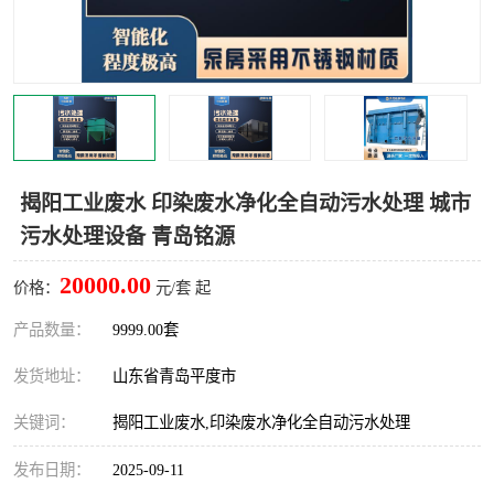
智能一体化灌溉泵房
一体化污水处理泵房
水面垃圾清理装置
浅层砂过滤装置
一体化泵闸
柔性截污
调蓄池冲洗设备
调蓄池设备
揭阳工业废水 印染废水净化全自动污水处理 城市
污水处理设备 青岛铭源
真空冲洗设备
翻转式堰门
20000.00
价格：
元/套 起
水平自清洗格栅
水力自清洁滚刷
产品数量：
9999.00套
灌溉泵房
发货地址：
山东省青岛平度市
关键词：
揭阳工业废水,印染废水净化全自动污水处理
发布日期：
2025-09-11