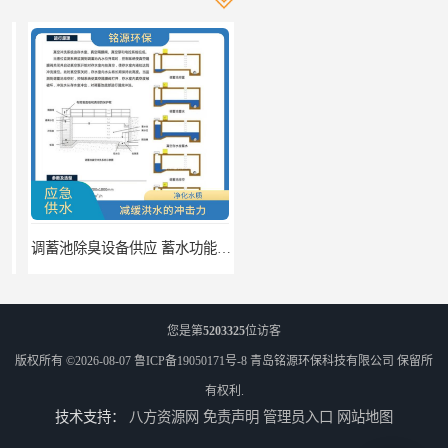
调蓄池除臭设备供应 蓄水功能 暂时储存大量雨水
调蓄池自动化冲洗装置 省水节能 提高工作效率
您是第
5203325
位访客
版权所有 ©2026-08-07
鲁ICP备19050171号-8
青岛铭源环保科技有限公司
保留所
有权利.
技术支持：
八方资源网
免责声明
管理员入口
网站地图