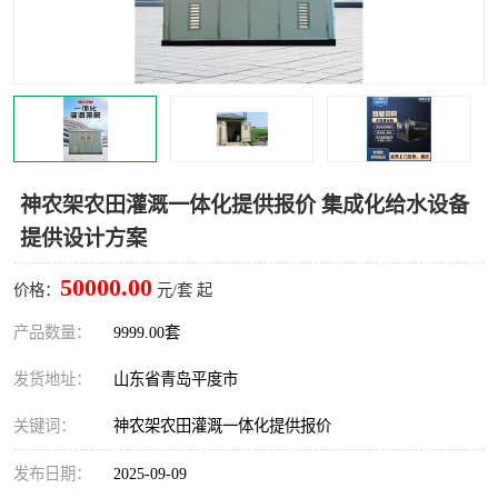
智能一体化灌溉泵房
一体化污水处理泵房
水面垃圾清理装置
浅层砂过滤装置
一体化泵闸
柔性截污
调蓄池冲洗设备
调蓄池设备
神农架农田灌溉一体化提供报价 集成化给水设备
提供设计方案
真空冲洗设备
翻转式堰门
50000.00
价格：
元/套 起
水平自清洗格栅
水力自清洁滚刷
产品数量：
9999.00套
灌溉泵房
发货地址：
山东省青岛平度市
关键词：
神农架农田灌溉一体化提供报价
发布日期：
2025-09-09