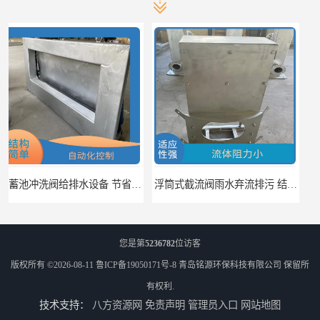
浮筒式截流阀雨水弃流排污 结构简单 浮子自动控制
不锈钢渠道闸门环保设备 耐压能力强 适应不同工况的要求
您是第
5236782
位访客
版权所有 ©2026-08-11
鲁ICP备19050171号-8
青岛铭源环保科技有限公司
保留所
有权利.
技术支持：
八方资源网
免责声明
管理员入口
网站地图