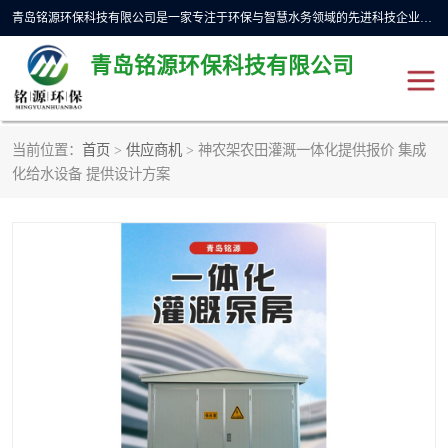
青岛铭源环保科技有限公司是一家专注于环保与智慧水务领域的先进科技企业，公司专注于云智能一体化预制泵站、水务循环利用、海绵城市、云智慧水务开发及新型环保技术研发等领域。铭源环保以为客户提供优质产品、专业技术服务为己任。为客户提供量身定制方案，提供多种配置方案满足实际使用要求。严控供货周期，并提供高标准后期维护。以环保为己任，视质量如生命，以技术做先导，靠诚信赢客户。
青岛铭源环保科技有限公司
当前位置：
首页
>
供应商机
> 神农架农田灌溉一体化提供报价 集成
一体化HMPP泵站
气动柔性截污装置
化给水设备 提供设计方案
智能截流井
智能旋转喷射器
下开式堰门
液动限流闸门
加压泵房/灌溉泵房
一体化预制泵站
不锈钢浮筒阀
真空冲洗装置
雨水收集回用装置
门式冲洗装置