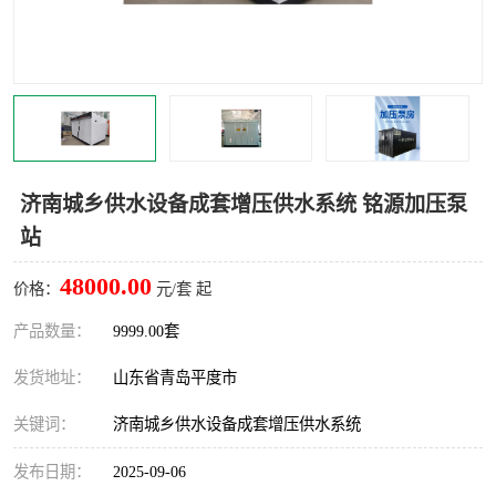
智能一体化灌溉泵房
一体化污水处理泵房
水面垃圾清理装置
浅层砂过滤装置
一体化泵闸
柔性截污
调蓄池冲洗设备
调蓄池设备
济南城乡供水设备成套增压供水系统 铭源加压泵
站
真空冲洗设备
翻转式堰门
48000.00
价格：
元/套 起
水平自清洗格栅
水力自清洁滚刷
产品数量：
9999.00套
灌溉泵房
发货地址：
山东省青岛平度市
关键词：
济南城乡供水设备成套增压供水系统
发布日期：
2025-09-06