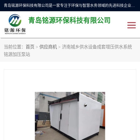
青岛铭源环保科技有限公司是一家专注于环保与智慧水务领域的先进科技企业，公司专注于云智能一体化预制泵站、水务循环利用、海绵城市、云智慧水务开发及新型环保技术研发等领域。铭源环保以为客户提供优质产品、专业技术服务为己任。为客户提供量身定制方案，提供多种配置方案满足实际使用要求。严控供货周期，并提供高标准后期维护。以环保为己任，视质量如生命，以技术做先导，靠诚信赢客户。
青岛铭源环保科技有限公司
当前位置：
首页
>
供应商机
> 济南城乡供水设备成套增压供水系统
一体化HMPP泵站
气动柔性截污装置
铭源加压泵站
智能截流井
智能旋转喷射器
下开式堰门
液动限流闸门
加压泵房/灌溉泵房
一体化预制泵站
不锈钢浮筒阀
真空冲洗装置
雨水收集回用装置
门式冲洗装置