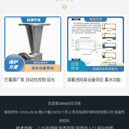
拦蓄盾厂家 自动化控制 延长其使用寿命
调蓄池除臭设备供应 蓄水功能 暂时储存大量雨水
您是第
5193435
位访客
版权所有 ©2026-08-06
鲁ICP备19050171号-8
青岛铭源环保科技有限公司
保留所
有权利.
技术支持：
八方资源网
免责声明
管理员入口
网站地图