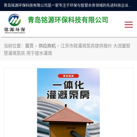
青岛铭源环保科技有限公司是一家专注于环保与智慧水务领域的先进科技企业，公司专注于云智能一体化预制泵站、水务循环利用、海绵城市、云智慧水务开发及新型环保技术研发等领域。铭源环保以为客户提供优质产品、专业技术服务为己任。为客户提供量身定制方案，提供多种配置方案满足实际使用要求。严控供货周期，并提供高标准后期维护。以环保为己任，视质量如生命，以技术做先导，靠诚信赢客户。
青岛铭源环保科技有限公司
当前位置：
首页
>
供应商机
> 江苏市政灌溉泵房提供报价 大流量智
一体化HMPP泵站
气动柔性截污装置
慧灌溉泵房 用于提水灌溉
智能截流井
智能旋转喷射器
下开式堰门
液动限流闸门
加压泵房/灌溉泵房
一体化预制泵站
不锈钢浮筒阀
真空冲洗装置
雨水收集回用装置
门式冲洗装置