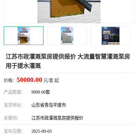
智能一体化灌溉泵房
一体化污水处理泵房
水面垃圾清理装置
浅层砂过滤装置
一体化泵闸
柔性截污
调蓄池冲洗设备
调蓄池设备
江苏市政灌溉泵房提供报价 大流量智慧灌溉泵房
用于提水灌溉
真空冲洗设备
翻转式堰门
50000.00
价格：
元/套 起
水平自清洗格栅
水力自清洁滚刷
产品数量：
9999.00套
灌溉泵房
发货地址：
山东省青岛平度市
关键词：
江苏市政灌溉泵房提供报价
发布日期：
2025-09-03