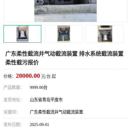
智能一体化灌溉泵房
一体化污水处理泵房
水面垃圾清理装置
浅层砂过滤装置
一体化泵闸
柔性截污
调蓄池冲洗设备
调蓄池设备
广东柔性截流井气动截流装置 排水系统截流装置
柔性截污报价
真空冲洗设备
翻转式堰门
20000.00
价格：
元/台 起
水平自清洗格栅
水力自清洁滚刷
产品数量：
9999.00台
灌溉泵房
发货地址：
山东省青岛平度市
关键词：
广东柔性截流井气动截流装置
发布日期：
2025-09-01