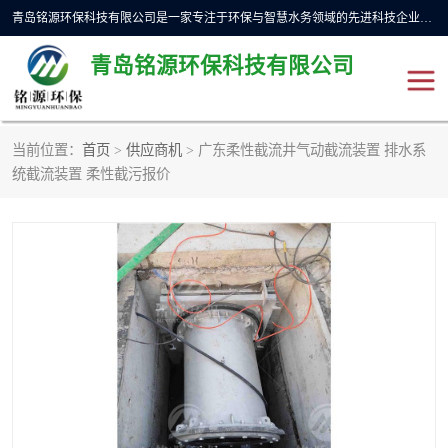
青岛铭源环保科技有限公司是一家专注于环保与智慧水务领域的先进科技企业，公司专注于云智能一体化预制泵站、水务循环利用、海绵城市、云智慧水务开发及新型环保技术研发等领域。铭源环保以为客户提供优质产品、专业技术服务为己任。为客户提供量身定制方案，提供多种配置方案满足实际使用要求。严控供货周期，并提供高标准后期维护。以环保为己任，视质量如生命，以技术做先导，靠诚信赢客户。
青岛铭源环保科技有限公司
当前位置：
首页
>
供应商机
> 广东柔性截流井气动截流装置 排水系
一体化HMPP泵站
气动柔性截污装置
统截流装置 柔性截污报价
智能截流井
智能旋转喷射器
下开式堰门
液动限流闸门
加压泵房/灌溉泵房
一体化预制泵站
不锈钢浮筒阀
真空冲洗装置
雨水收集回用装置
门式冲洗装置