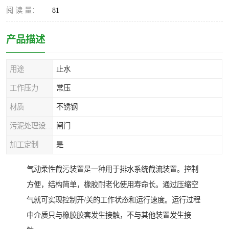
阅 读 量：
81
产品描述
用途
止水
工作压力
常压
材质
不锈钢
污泥处理设备种类
闸门
加工定制
是
气动柔性截污装置是一种用于排水系统截流装置。控制
方便，结构简单，橡胶耐老化使用寿命长。通过压缩空
气就可实现控制开/关的工作状态和运行速度。运行过程
中介质只与橡胶胶套发生接触，不与其他装置发生接