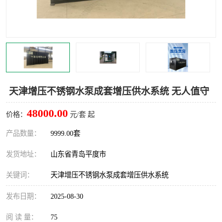
智能一体化灌溉泵房
一体化污水处理泵房
水面垃圾清理装置
浅层砂过滤装置
一体化泵闸
柔性截污
调蓄池冲洗设备
调蓄池设备
天津增压不锈钢水泵成套增压供水系统 无人值守
真空冲洗设备
翻转式堰门
48000.00
价格：
元/套 起
水平自清洗格栅
水力自清洁滚刷
产品数量：
9999.00套
发货地址：
山东省青岛平度市
灌溉泵房
关键词：
天津增压不锈钢水泵成套增压供水系统
发布日期：
2025-08-30
阅 读 量：
75