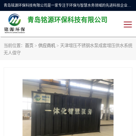
青岛铭源环保科技有限公司是一家专注于环保与智慧水务领域的先进科技企业，公司专注于云智能一体化预制泵站、水务循环利用、海绵城市、云智慧水务开发及新型环保技术研发等领域。铭源环保以为客户提供优质产品、专业技术服务为己任。为客户提供量身定制方案，提供多种配置方案满足实际使用要求。严控供货周期，并提供高标准后期维护。以环保为己任，视质量如生命，以技术做先导，靠诚信赢客户。
青岛铭源环保科技有限公司
当前位置：
首页
>
供应商机
> 天津增压不锈钢水泵成套增压供水系统
一体化HMPP泵站
气动柔性截污装置
无人值守
智能截流井
智能旋转喷射器
下开式堰门
液动限流闸门
加压泵房/灌溉泵房
一体化预制泵站
不锈钢浮筒阀
真空冲洗装置
雨水收集回用装置
门式冲洗装置