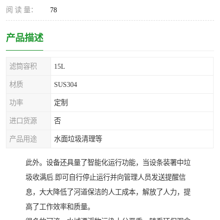
阅 读 量：
78
产品描述
滤筒容积
15L
材质
SUS304
功率
定制
进口货源
否
产品用途
水面垃圾清理等
此外。设备还具量了智能化运行功能，当设条装署中垃
圾收满后.即可自行停止运行并向管理人员发送提醒信
息，大大降低了河道保洁的人工成本，解放了人力，提
高了工作效率和质量。