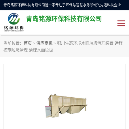
青岛铭源环保科技有限公司是一家专注于环保与智慧水务领域的先进科技企业，公司专注于云智能一体化预制泵站、水务循环利用、海绵城市、云智慧水务开发及新型环保技术研发等领域。铭源环保以为客户提供优质产品、专业技术服务为己任。为客户提供量身定制方案，提供多种配置方案满足实际使用要求。严控供货周期，并提供高标准后期维护。以环保为己任，视质量如生命，以技术做先导，靠诚信赢客户。
青岛铭源环保科技有限公司
当前位置：
首页
>
供应商机
> 银川生态环境水面垃圾清理装置 远程
一体化HMPP泵站
气动柔性截污装置
控制垃圾清理 清理水面垃圾
智能截流井
智能旋转喷射器
下开式堰门
液动限流闸门
加压泵房/灌溉泵房
一体化预制泵站
不锈钢浮筒阀
真空冲洗装置
雨水收集回用装置
门式冲洗装置