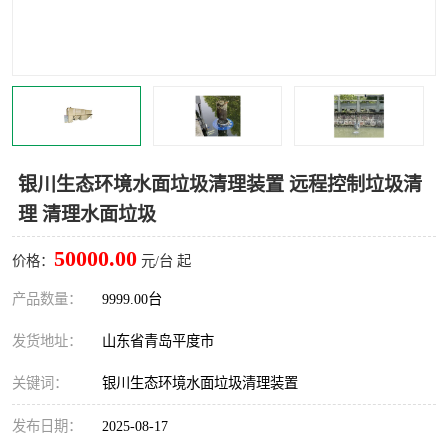
智能一体化灌溉泵房
一体化污水处理泵房
水面垃圾清理装置
浅层砂过滤装置
一体化泵闸
柔性截污
调蓄池冲洗设备
调蓄池设备
银川生态环境水面垃圾清理装置 远程控制垃圾清
理 清理水面垃圾
真空冲洗设备
翻转式堰门
50000.00
价格：
元/台 起
水平自清洗格栅
水力自清洁滚刷
产品数量：
9999.00台
灌溉泵房
发货地址：
山东省青岛平度市
关键词：
银川生态环境水面垃圾清理装置
发布日期：
2025-08-17