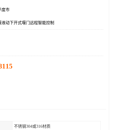
平度市
堰液动下开式堰门远程智能控制
8115
不锈钢304或316材质