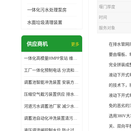
堰门厚度
一体化污水处理泵房
时间
水面垃圾清理装置
服务对象
供应商机
更多
在排水管网
要由堰板、
一体化高模量HMPP泵站 维护方便 实现远距离输送
完全拼装成
工厂一体化预制电话 分流和调节 可以截留固体废物
液动下开式
调蓄池智能冲洗装置 安装方便 多种喷洒模式
的技术下，
压缩空气截污装置供应 排水功能 控制地下水位的升降
液动下开式
免的恶劣的
河道污水调蓄池厂家 减少水污染 防止异味和污染
选用380
调蓄池自动化冲洗装置清污装置 维护方便 节约水资源
关、双向平
液压调流闸控制水位 防止过载 适应流量变化的要求