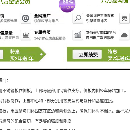
堰门的构造：
堰门采用单点堰板橡胶密封止水式。整机由液压驱动装置，液压站，液压
液位计，及随机配件组成。在用于液动下开式堰门启闭。
堰门主要由启闭装置、液压启闭、启闭油缸、液压油管、门体、止水夹板
堰门：
用不锈钢板作侧板，上部与底部用钢管作支撑。侧板内侧经车床精加工。
钢钢板制作，上部中心和下部分别用铰支型式与丝杆和基座连接。
胶板，用压条与门体固定在底边和两侧边上，确保门体时不漏水。丝杆采用
与螺母的配合密切，有足够的强度和刚度.