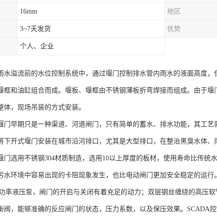
16mm
地区
3~7天发货
优势
个人、企业
雨水溢流前的水位控制系统中，通过堰门控制排水管内雨水的液面高度，
堰框和油缸组合而成。堰板、堰框由不锈钢薄板折弯焊接而组成。由于堰
整体，现场吊装的方式安装。
堰门早期只是一种渠道、河道闸门，只有简单的蓄水、排水功能，其工艺
将下开式堰门安装在城市沿河排口，尤其是大型排口，在整治黑臭水体、
堰门选用不锈钢304材质制造，选用10以上厚度的板材，使用寿命比传统
污水环境中容易出现的卡阻现象发生，也比电动闸门更加安全稳定的运行
V大功率液压泵，闸门的开启与关闭有着充足的动力；双层钢丝缠绕的高压
衡阀，能够准确的反应闸门的状态，压力系数，以及保压效果。SCADA控