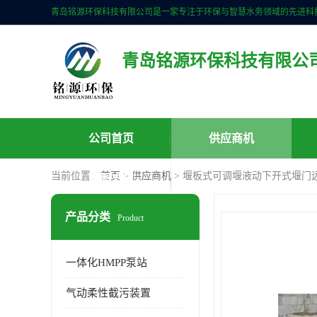
青岛铭源环保科技有限公
公司首页
供应商机
当前位置：
首页
>
供应商机
> 堰板式可调堰液动下开式堰门
联系方式
产品分类
Product
一体化HMPP泵站
气动柔性截污装置