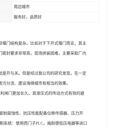
周边城市
服务好，品质好
但堰门结构复杂。比如对于下开式堰门而言，其主
门密封要求非常高，现场拼装困难，主要采取厂内
就是开与关。但是经过我公司的研究发现，在一定
雨污分流、建设海绵城市有相当的效果。
水利闸门更加长久。其液压式的传动方式有效的避
。
软管耐腐蚀性、抗压性能配备位移传感器、压力开
制系统：使用西门子PLC，施耐德低压电器等进口