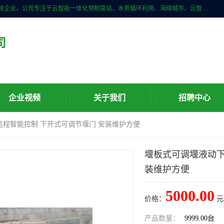
青岛铭源环保科技有限公司是一家专注于环保与智慧水务领域的先进科技企业，公司专注于云智能一体化预制泵站、水务循环利用、海绵城市、云智慧水务开发及新型环保技术研发等领域。铭源环保以为客户提供优质产品、专业技术服务为己任。为客户提供量身定制方案，提供多种配置方案满足实际使用要求。严控供货周期，并提供高标准后期维护。以环保为己任，视质量如生命，以技术做先导，靠诚信赢客户。
司
企业视频
关于我们
招聘中心
远程智能控制 下开式可调节堰门 安装维护方便
堰板式可调堰液动下
装维护方便
5000.00
价格：
元
产品数量：
9999.00台