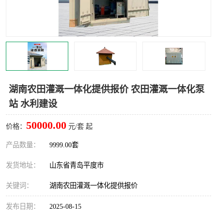
智能一体化灌溉泵房
一体化污水处理泵房
水面垃圾清理装置
浅层砂过滤装置
一体化泵闸
柔性截污
调蓄池冲洗设备
调蓄池设备
湖南农田灌溉一体化提供报价 农田灌溉一体化泵
站 水利建设
真空冲洗设备
翻转式堰门
50000.00
价格：
元/套 起
水平自清洗格栅
水力自清洁滚刷
产品数量：
9999.00套
灌溉泵房
发货地址：
山东省青岛平度市
关键词：
湖南农田灌溉一体化提供报价
发布日期：
2025-08-15