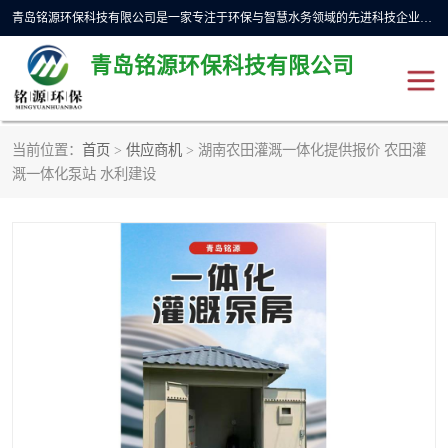
青岛铭源环保科技有限公司是一家专注于环保与智慧水务领域的先进科技企业，公司专注于云智能一体化预制泵站、水务循环利用、海绵城市、云智慧水务开发及新型环保技术研发等领域。铭源环保以为客户提供优质产品、专业技术服务为己任。为客户提供量身定制方案，提供多种配置方案满足实际使用要求。严控供货周期，并提供高标准后期维护。以环保为己任，视质量如生命，以技术做先导，靠诚信赢客户。
青岛铭源环保科技有限公司
当前位置：
首页
>
供应商机
> 湖南农田灌溉一体化提供报价 农田灌
一体化HMPP泵站
气动柔性截污装置
溉一体化泵站 水利建设
智能截流井
智能旋转喷射器
下开式堰门
液动限流闸门
加压泵房/灌溉泵房
一体化预制泵站
不锈钢浮筒阀
真空冲洗装置
雨水收集回用装置
门式冲洗装置