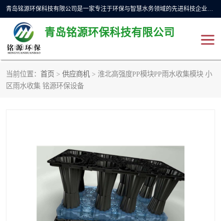
青岛铭源环保科技有限公司是一家专注于环保与智慧水务领域的先进科技企业，公司专注于云智能一体化预制泵站、水务循环利用、海绵城市、云智慧水务开发及新型环保技术研发等领域。铭源环保以为客户提供优质产品、专业技术服务为己任。为客户提供量身定制方案，提供多种配置方案满足实际使用要求。严控供货周期，并提供高标准后期维护。以环保为己任，视质量如生命，以技术做先导，靠诚信赢客户。
青岛铭源环保科技有限公司
当前位置：
首页
>
供应商机
> 淮北高强度PP模块PP雨水收集模块 小
一体化HMPP泵站
气动柔性截污装置
区雨水收集 铭源环保设备
智能截流井
智能旋转喷射器
下开式堰门
液动限流闸门
加压泵房/灌溉泵房
一体化预制泵站
不锈钢浮筒阀
真空冲洗装置
雨水收集回用装置
门式冲洗装置