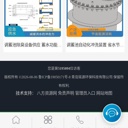
调蓄池除臭设备供应 蓄水功能 暂时储存大量雨水
调蓄池自动化冲洗装置 省水节能 提高工作效率
您是第
5195094
位访客
版权所有 ©2026-08-06
鲁ICP备19050171号-8
青岛铭源环保科技有限公司
保留所
有权利.
技术支持：
八方资源网
免责声明
管理员入口
网站地图
调蓄池冲洗阀给排水设备 节省水资源 提高工作效率
浮筒式截流阀雨水弃流排污 结构简单 浮子自动控制