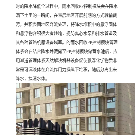
时的降水降低全过程中，雨水回收PP控制模块会在降水
滴下土里的一瞬间，在表层地区开展前期的方式转输截
污，并积表面地区弃流处理，将降水堆积中的悬浮固体
和悬浮物容积很大者转输，提防离心水泵和排水管道及
其各种管路机器设备堵塞。的雨水回收PP控制模块管理
体系会在结合降水并藏储至PP控制模块储蓄水池后，应
用派送管理体系天然解决机器设备促使飘浮化学物质非
常是可沉液体在弃流作用力操纵下堆积，随后分离出来
降水，搞清水体。