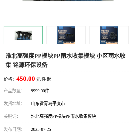
智能一体化灌溉泵房
一体化污水处理泵房
水面垃圾清理装置
浅层砂过滤装置
一体化泵闸
柔性截污
调蓄池冲洗设备
调蓄池设备
淮北高强度PP模块PP雨水收集模块 小区雨水收
集 铭源环保设备
真空冲洗设备
翻转式堰门
450.00
价格：
元/件 起
水平自清洗格栅
水力自清洁滚刷
产品数量：
9999.00件
灌溉泵房
发货地址：
山东省青岛平度市
关键词：
淮北高强度PP模块PP雨水收集模块
发布日期：
2025-07-25