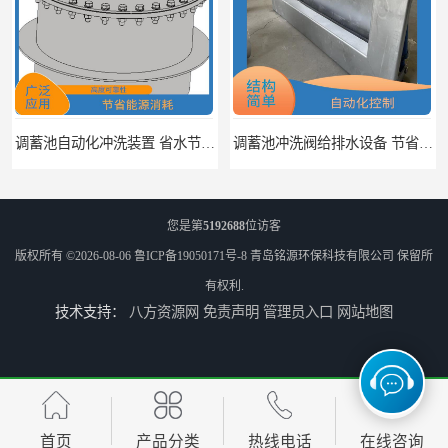
调蓄池自动化冲洗装置 省水节能 提高工作效率
调蓄池冲洗阀给排水设备 节省水资源 提高工作效率
您是第
5192688
位访客
版权所有 ©2026-08-06
鲁ICP备19050171号-8
青岛铭源环保科技有限公司
保留所
有权利.
技术支持：
八方资源网
免责声明
管理员入口
网站地图
浮筒式截流阀雨水弃流排污 结构简单 浮子自动控制
不锈钢渠道闸门环保设备 耐压能力强 适应不同工况的要求
首页
产品分类
热线电话
在线咨询