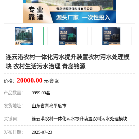
智能一体化灌溉泵房
一体化污水处理泵房
水面垃圾清理装置
浅层砂过滤装置
一体化泵闸
柔性截污
调蓄池冲洗设备
调蓄池设备
连云港农村一体化污水提升装置农村污水处理模
块 农村生活污水治理 青岛铭源
真空冲洗设备
翻转式堰门
20000.00
价格：
元/套 起
水平自清洗格栅
水力自清洁滚刷
产品数量：
9999.00套
灌溉泵房
发货地址：
山东省青岛平度市
关键词：
连云港农村一体化污水提升装置农村污水处理模块
发布日期：
2025-07-23