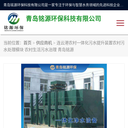
青岛铭源环保科技有限公司是一家专注于环保与智慧水务领域的先进科技企业，公司专注于云智能一体化预制泵站、水务循环利用、海绵城市、云智慧水务开发及新型环保技术研发等领域。铭源环保以为客户提供优质产品、专业技术服务为己任。为客户提供量身定制方案，提供多种配置方案满足实际使用要求。严控供货周期，并提供高标准后期维护。以环保为己任，视质量如生命，以技术做先导，靠诚信赢客户。
青岛铭源环保科技有限公司
当前位置：
首页
>
供应商机
> 连云港农村一体化污水提升装置农村污
一体化HMPP泵站
气动柔性截污装置
水处理模块 农村生活污水治理 青岛铭源
智能截流井
智能旋转喷射器
下开式堰门
液动限流闸门
加压泵房/灌溉泵房
一体化预制泵站
不锈钢浮筒阀
真空冲洗装置
雨水收集回用装置
门式冲洗装置