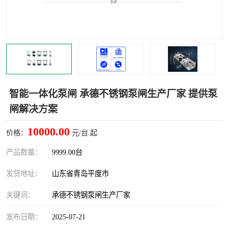
智能一体化灌溉泵房
一体化污水处理泵房
水面垃圾清理装置
浅层砂过滤装置
一体化泵闸
柔性截污
调蓄池冲洗设备
调蓄池设备
智能一体化泵闸 承德不锈钢泵闸生产厂家 提供泵
闸解决方案
真空冲洗设备
翻转式堰门
10000.00
价格：
元/台 起
水平自清洗格栅
水力自清洁滚刷
产品数量：
9999.00台
灌溉泵房
发货地址：
山东省青岛平度市
关键词：
承德不锈钢泵闸生产厂家
发布日期：
2025-07-21