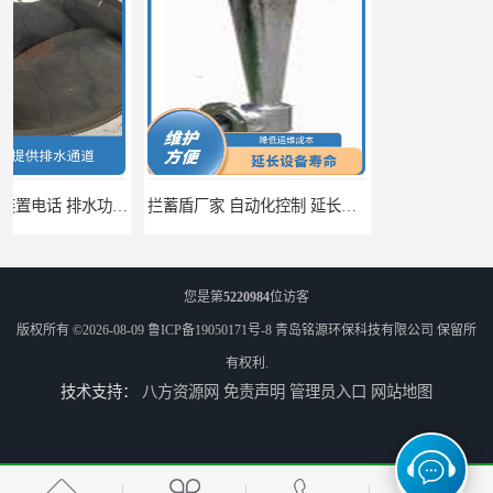
拦蓄盾厂家 自动化控制 延长其使用寿命
调蓄池除臭设备供应 蓄水功能 暂时储存大量雨水
您是第
5220984
位访客
版权所有 ©2026-08-09
鲁ICP备19050171号-8
青岛铭源环保科技有限公司
保留所
有权利.
技术支持：
八方资源网
免责声明
管理员入口
网站地图
调蓄池自动化冲洗装置 省水节能 提高工作效率
调蓄池冲洗阀给排水设备 节省水资源 提高工作效率