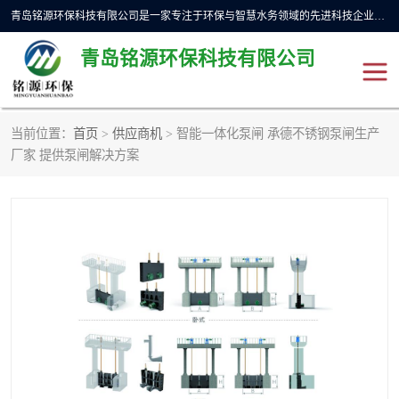
青岛铭源环保科技有限公司是一家专注于环保与智慧水务领域的先进科技企业，公司专注于云智能一体化预制泵站、水务循环利用、海绵城市、云智慧水务开发及新型环保技术研发等领域。铭源环保以为客户提供优质产品、专业技术服务为己任。为客户提供量身定制方案，提供多种配置方案满足实际使用要求。严控供货周期，并提供高标准后期维护。以环保为己任，视质量如生命，以技术做先导，靠诚信赢客户。
青岛铭源环保科技有限公司
当前位置：
首页
>
供应商机
> 智能一体化泵闸 承德不锈钢泵闸生产
一体化HMPP泵站
气动柔性截污装置
厂家 提供泵闸解决方案
智能截流井
智能旋转喷射器
下开式堰门
液动限流闸门
加压泵房/灌溉泵房
一体化预制泵站
不锈钢浮筒阀
真空冲洗装置
雨水收集回用装置
门式冲洗装置