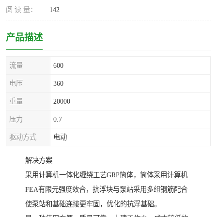
阅 读 量：
142
产品描述
流量
600
电压
360
重量
20000
压力
0.7
驱动方式
电动
解决方案
采用计算机一体化缠绕工艺GRP筒体，筒体采用计算机
FEA有限元强度效合，抗浮块与泵站采用多组钢筋配合
使泵站和基础连接更牢固，优化的抗浮基础。