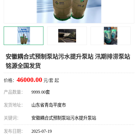
智能一体化灌溉泵房
一体化污水处理泵房
水面垃圾清理装置
浅层砂过滤装置
一体化泵闸
柔性截污
调蓄池冲洗设备
调蓄池设备
安徽耦合式预制泵站污水提升泵站 汛期排涝泵站
铭源全国发货
真空冲洗设备
翻转式堰门
46000.00
价格：
元/套 起
水平自清洗格栅
水力自清洁滚刷
产品数量：
9999.00套
灌溉泵房
发货地址：
山东省青岛平度市
关键词：
安徽耦合式预制泵站污水提升泵站
发布日期：
2025-07-19