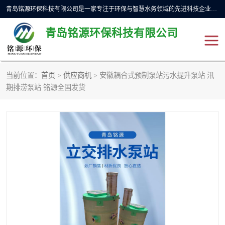
青岛铭源环保科技有限公司是一家专注于环保与智慧水务领域的先进科技企业，公司专注于云智能一体化预制泵站、水务循环利用、海绵城市、云智慧水务开发及新型环保技术研发等领域。铭源环保以为客户提供优质产品、专业技术服务为己任。为客户提供量身定制方案，提供多种配置方案满足实际使用要求。严控供货周期，并提供高标准后期维护。以环保为己任，视质量如生命，以技术做先导，靠诚信赢客户。
青岛铭源环保科技有限公司
当前位置：
首页
>
供应商机
> 安徽耦合式预制泵站污水提升泵站 汛
一体化HMPP泵站
气动柔性截污装置
期排涝泵站 铭源全国发货
智能截流井
智能旋转喷射器
下开式堰门
液动限流闸门
加压泵房/灌溉泵房
一体化预制泵站
不锈钢浮筒阀
真空冲洗装置
雨水收集回用装置
门式冲洗装置