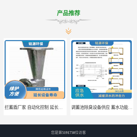
产品推荐
调蓄池除臭设备供应 蓄水功能 暂时储存大量雨水
调蓄池自动化冲洗装置 省水节能 提高工作效率
您是第
5191750
位访客