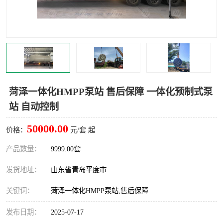
智能一体化灌溉泵房
一体化污水处理泵房
水面垃圾清理装置
浅层砂过滤装置
一体化泵闸
柔性截污
调蓄池冲洗设备
调蓄池设备
菏泽一体化HMPP泵站 售后保障 一体化预制式泵
站 自动控制
真空冲洗设备
翻转式堰门
50000.00
价格：
元/套 起
水平自清洗格栅
水力自清洁滚刷
产品数量：
9999.00套
灌溉泵房
发货地址：
山东省青岛平度市
关键词：
菏泽一体化HMPP泵站,售后保障
发布日期：
2025-07-17