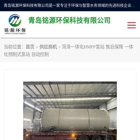
青岛铭源环保科技有限公司是一家专注于环保与智慧水务领域的先进科技企业，公司专注于云智能一体化预制泵站、水务循环利用、海绵城市、云智慧水务开发及新型环保技术研发等领域。铭源环保以为客户提供优质产品、专业技术服务为己任。为客户提供量身定制方案，提供多种配置方案满足实际使用要求。严控供货周期，并提供高标准后期维护。以环保为己任，视质量如生命，以技术做先导，靠诚信赢客户。
青岛铭源环保科技有限公司
当前位置：
首页
>
供应商机
> 菏泽一体化HMPP泵站 售后保障 一体
一体化HMPP泵站
气动柔性截污装置
化预制式泵站 自动控制
智能截流井
智能旋转喷射器
下开式堰门
液动限流闸门
加压泵房/灌溉泵房
一体化预制泵站
不锈钢浮筒阀
真空冲洗装置
雨水收集回用装置
门式冲洗装置