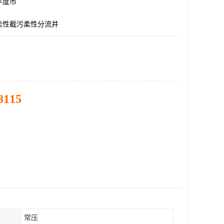
平度市
柔性截污柔性分流井
8115
常压