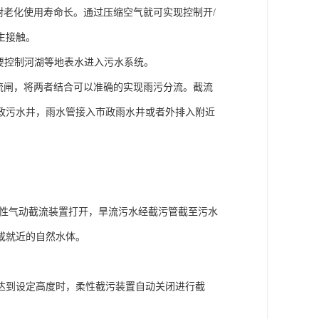
耐老化使用寿命长。通过压缩空气就可实现控制开/
生接触。
要控制河湖等地表水进入污水系统。
限流闸，将两者结合可以准确的实现雨污分流。截流
政污水井，雨水管接入市政雨水井或者外排入附近
柔性气动截流装置打开，旱流污水经截污管截至污水
或就近的自然水体。
达到设定高度时，柔性截污装置自动关闭进行截