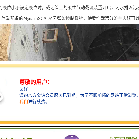
的液位小于设定液位时，截污管上的柔性气动截流装置开启，污水排入污
an气动配备的Myuan-iSCADA云智能控制系统，使柔性截污分流井内