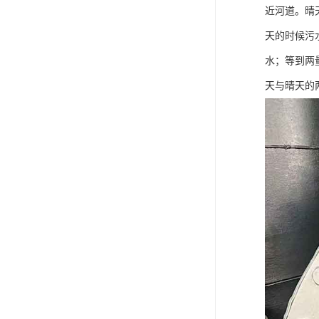
近河道。晴
天的时候污
水；等到两
天与晴天的