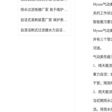
Myuan
排水过滤格栅厂家 易于维护 保持栅条通畅
关的工作状
自洁式滚刷装置厂家 保护表面 节省能源
智能截污要
自清洁刷式过滤器水力自洁式滚刷 重量轻 使用寿命长
Myuan
井有三个管
河道。
气动柔性截
1．晴天截
重力自流：
干管；降雨
2．雨天截
当初期雨水
流。将雨水