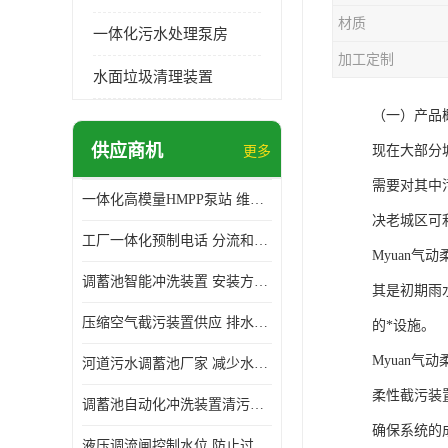
材质
一体化污水处理泵房
加工定制
水面垃圾清理装置
（一）产品
供应商机
现在大部分
更多
需要对其中
一体化高模量HMPP泵站 维护方便 实现远距离输送
决老城区可
工厂一体化预制电话 分流和调节 可以截留固体废物
Myuan
调蓄池智能冲洗装置 安装方便 多种喷洒模式
其是初期雨
压缩空气截污装置供应 排水功能 控制地下水位的升降
的*设施。
Myuan气
河道污水调蓄池厂家 减少水污染 防止异味和污染
柔性截污装
调蓄池自动化冲洗装置清污装置 维护方便 节约水资源
确保系统的
液压调流闸控制水位 防止过载 适应流量变化的要求