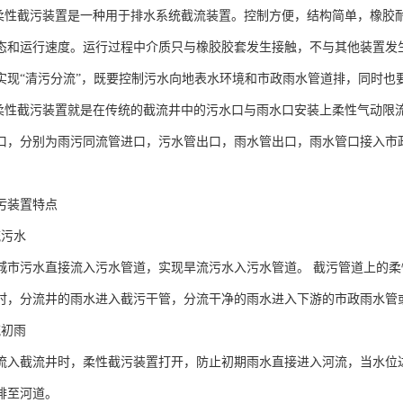
气动柔性截污装置是一种用于排水系统截流装置。控制方便，结构简单，橡胶
态和运行速度。运行过程中介质只与橡胶胶套发生接触，不与其他装置发
实现“清污分流”，既要控制污水向地表水环境和市政雨水管道排，同时也
气动柔性截污装置就是在传统的截流井中的污水口与雨水口安装上柔性气动
口，分别为雨污同流管进口，污水管出口，雨水管出口，雨水管口接入市
污装置特点
流污水
城市污水直接流入污水管道，实现旱流污水入污水管道。 截污管道上的
时，分流井的雨水进入截污干管，分流干净的雨水进入下游的市政雨水管
流初雨
流入截流井时，柔性截污装置打开，防止初期雨水直接进入河流，当水位
排至河道。