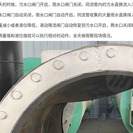
天的时候，污水口闸门开启，雨水口闸门关闭，同流管内的污水直换流入
水口闸门自动关闭，雨水口闸门自动开启，同流管收集的大量雨水直换排
量减小或者液位降低，液动限流闸门自动恢复到污水口开启，两水口关闭
两量值和液位值就可以执行相对的动作，全天候观察现场情况。