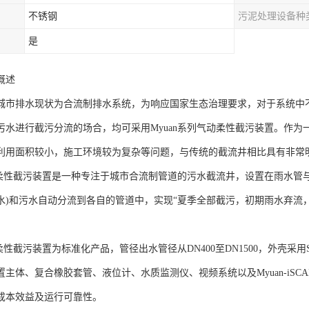
不锈钢
污泥处理设备种
是
概述
城市排水现状为合流制排水系统，为响应国家生态治理要求，对于系统中
污水进行截污分流的场合，均可采用Myuan系列气动柔性截污装置。作
利用面积较小，施工环境较为复杂等问题，与传统的截流井相比具有非常
气动柔性截污装置是一种专注于城市合流制管道的污水截流井，设置在雨水管
水)和污水自动分流到各自的管道中，实现“夏季全部截污，初期雨水弃流
动柔性截污装置为标准化产品，管径出水管径从DN400至DN1500，外壳采
置主体、复合橡胶套管、液位计、水质监测仪、视频系统以及Myuan-iS
成本效益及运行可靠性。