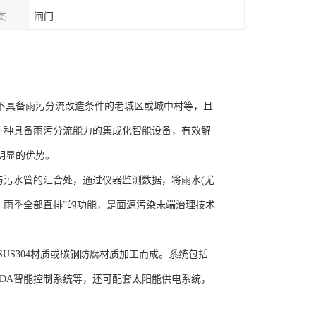
类
闸门
不具备雨污分流改造条件的老城区或城中村等，且
为一种具备雨污分流能力的集成化智能设备，有效解
明显的优势。
与污水管的汇合处，通过仪器监测数据，将雨水(尤
，雨季全部直排”的功能，是面源污染未端治理技术
用SUS304材质或碳钢防腐材质加工而成。系统包括
CADA智能控制系统等，还可配套太阳能供电系统，