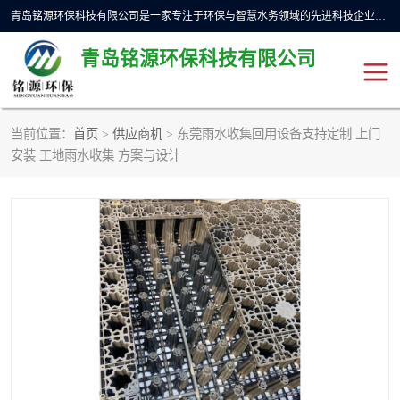
青岛铭源环保科技有限公司是一家专注于环保与智慧水务领域的先进科技企业，公司专注于云智能一体化预制泵站、水务循环利用、海绵城市、云智慧水务开发及新型环保技术研发等领域。铭源环保以为客户提供优质产品、专业技术服务为己任。为客户提供量身定制方案，提供多种配置方案满足实际使用要求。严控供货周期，并提供高标准后期维护。以环保为己任，视质量如生命，以技术做先导，靠诚信赢客户。
青岛铭源环保科技有限公司
当前位置：
首页
>
供应商机
> 东莞雨水收集回用设备支持定制 上门
一体化HMPP泵站
气动柔性截污装置
安装 工地雨水收集 方案与设计
智能截流井
智能旋转喷射器
下开式堰门
液动限流闸门
加压泵房/灌溉泵房
一体化预制泵站
不锈钢浮筒阀
真空冲洗装置
雨水收集回用装置
门式冲洗装置