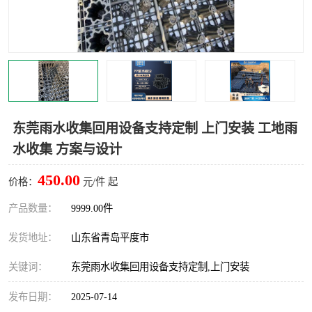
智能一体化灌溉泵房
一体化污水处理泵房
水面垃圾清理装置
浅层砂过滤装置
一体化泵闸
柔性截污
调蓄池冲洗设备
调蓄池设备
东莞雨水收集回用设备支持定制 上门安装 工地雨
水收集 方案与设计
真空冲洗设备
翻转式堰门
450.00
价格：
元/件 起
水平自清洗格栅
水力自清洁滚刷
产品数量：
9999.00件
灌溉泵房
发货地址：
山东省青岛平度市
关键词：
东莞雨水收集回用设备支持定制,上门安装
发布日期：
2025-07-14