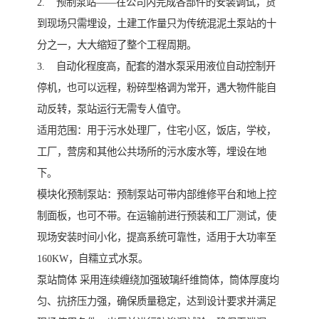
2. 预制泵站——在公司内完成各部件的安装调试，货
到现场只需埋设，土建工作量只为传统混泥土泵站的十
分之一，大大缩短了整个工程周期。
3. 自动化程度高，配套的潜水泵采用液位自动控制开
停机，也可以远程，粉碎型格调为常开，遇大物件能自
动反转，泵站运行无需专人值守。
适用范围：用于污水处理厂，住宅小区，饭店，学校，
工厂，营房和其他公共场所的污水废水等，埋设在地
下。
模块化预制泵站：预制泵站可带内部维修平台和地上控
制面板，也可不带。在运输前进行预装和工厂测试，使
现场安装时间小化，提高系统可靠性，适用于大功率至
160KW，自糯立式水泵。
泵站筒体 采用连续缠绕加强玻璃纤维筒体，筒体厚度均
匀、抗挤压力强，确保质量稳定，达到设计要求并满足