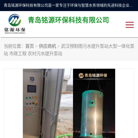
青岛铭源环保科技有限公司是一家专注于环保与智慧水务领域的先进科技企业，公司专注于云智能一体化预制泵站、水务循环利用、海绵城市、云智慧水务开发及新型环保技术研发等领域。铭源环保以为客户提供优质产品、专业技术服务为己任。为客户提供量身定制方案，提供多种配置方案满足实际使用要求。严控供货周期，并提供高标准后期维护。以环保为己任，视质量如生命，以技术做先导，靠诚信赢客户。
青岛铭源环保科技有限公司
当前位置：
首页
>
供应商机
> 武汉预制雨污水提升泵站大型一体化泵
一体化HMPP泵站
气动柔性截污装置
站 市政工程 农村污水提升泵站
智能截流井
智能旋转喷射器
下开式堰门
液动限流闸门
加压泵房/灌溉泵房
一体化预制泵站
不锈钢浮筒阀
真空冲洗装置
雨水收集回用装置
门式冲洗装置