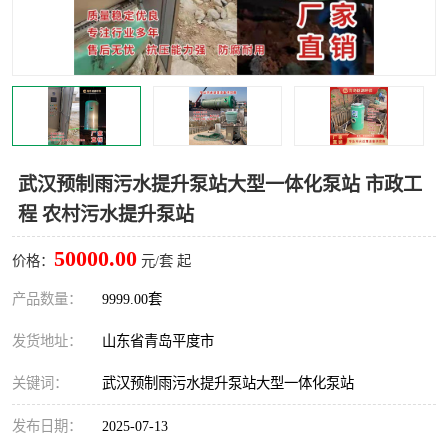
智能一体化灌溉泵房
一体化污水处理泵房
水面垃圾清理装置
浅层砂过滤装置
一体化泵闸
柔性截污
调蓄池冲洗设备
调蓄池设备
武汉预制雨污水提升泵站大型一体化泵站 市政工
程 农村污水提升泵站
真空冲洗设备
翻转式堰门
50000.00
价格：
元/套 起
水平自清洗格栅
水力自清洁滚刷
产品数量：
9999.00套
灌溉泵房
发货地址：
山东省青岛平度市
关键词：
武汉预制雨污水提升泵站大型一体化泵站
发布日期：
2025-07-13