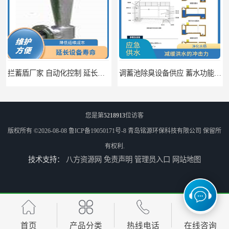
调蓄池除臭设备供应 蓄水功能 暂时储存大量雨水
调蓄池自动化冲洗装置 省水节能 提高工作效率
您是第
5218913
位访客
版权所有 ©2026-08-08
鲁ICP备19050171号-8
青岛铭源环保科技有限公司
保留所
有权利.
技术支持：
八方资源网
免责声明
管理员入口
网站地图
调蓄池冲洗阀给排水设备 节省水资源 提高工作效率
浮筒式截流阀雨水弃流排污 结构简单 浮子自动控制
首页
产品分类
热线电话
在线咨询