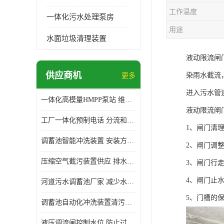
工作温度
一体化污水处理泵房
用途
水面垃圾清理装置
液动限流闸
供应商机
染雨水截流
更多
进入污水管
一体化高模量HMPP泵站 维护方便 实现远距离输送
液动限流闸
工厂一体化预制电话 分流和调节 可以截留固体废物
1、闸门清
调蓄池智能冲洗装置 安装方便 多种喷洒模式
2、闸门调
压缩空气截污装置供应 排水功能 控制地下水位的升降
3、闸门行
4、闸门止
河道污水调蓄池厂家 减少水污染 防止异味和污染
5、门槽的
调蓄池自动化冲洗装置清污装置 维护方便 节约水资源
液压调流闸控制水位 防止过载 适应流量变化的要求