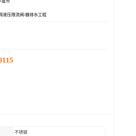
平度市
阀液压限流闸/器排水工程
8115
不锈钢