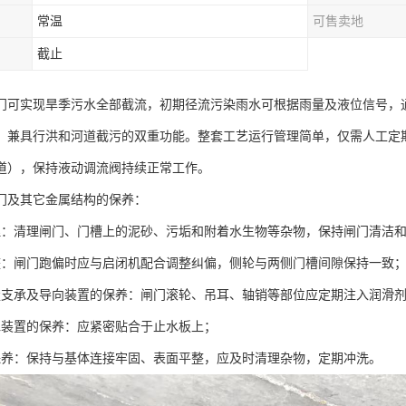
常温
可售卖地
截止
门可实现旱季污水全部截流，初期径流污染雨水可根据雨量及液位信号，
，兼具行洪和河道截污的双重功能。整套工艺运行管理简单，仅需人工定
道），保持液动调流阀持续正常工作。
门及其它金属结构的保养：
理：清理闸门、门槽上的泥砂、污垢和附着水生物等杂物，保持闸门清洁
整：闸门跑偏时应与启闭机配合调整纠偏，侧轮与两侧门槽间隙保持一致
走支承及导向装置的保养：闸门滚轮、吊耳、轴销等部位应定期注入润滑
水装置的保养：应紧密贴合于止水板上；
保养：保持与基体连接牢固、表面平整，应及时清理杂物，定期冲洗。