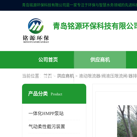
青岛铭源环保科技有限公
公司首页
供应商机
当前位置：
首页
>
供应商机
> 液动限流器/阀液压限流闸/器
联系方式
产品分类
Product
一体化HMPP泵站
气动柔性截污装置