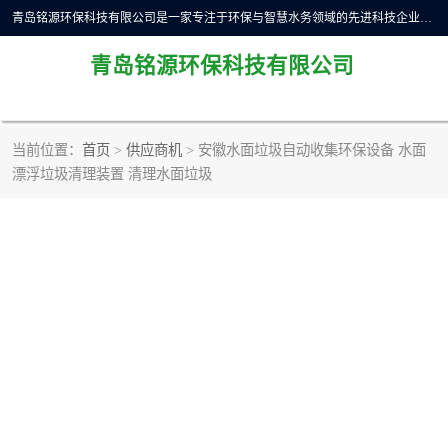
青岛铭源环保科技有限公司是一家专注于环保与智慧水务领域的先进科技企业，公司专注于云智能一体化预制泵站、水务循环利用、海绵城市、云智慧水务开发及新型环保技术研发等领域。铭源环保以为客户提供优质产品、专业技术服务为己任。为客户提供量身定制方案，提供多种配置方案满足实际使用要求。严控供货周期，并提供高标准后期维护。以环保为己任，视质量如生命，以技术做先导，靠诚信赢客户。
青岛铭源环保科技有限公司
当前位置：
首页
>
供应商机
> 安徽水面垃圾自动收集环保设备 水面
漂浮垃圾清理装置 清理水面垃圾