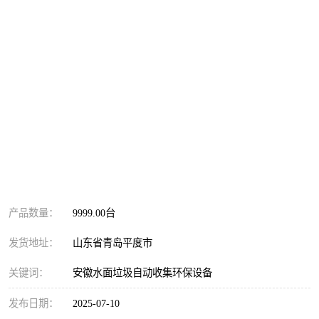
安徽水面垃圾自动收集环保设备 水面漂浮垃圾清
理装置 清理水面垃圾
50000.00
价格：
元/台 起
产品数量：
9999.00台
发货地址：
山东省青岛平度市
关键词：
安徽水面垃圾自动收集环保设备
发布日期：
2025-07-10