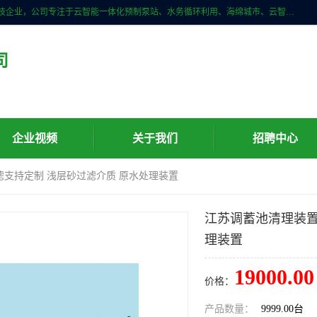
青岛铭源环保科技有限公司是一家专注于环保与智慧水务领域的先进科技企业，公司专注于云智能一体化预制泵站、水务循环利用、海绵城市、云智慧水务开发及新型环保技术研发等领域。铭源环保以为客户提供优质产品、专业技术服务为己任。为客户提供量身定制方案，提供多种配置方案满足实际使用要求。严控供货周期，并提供高标准后期维护。以环保为己任，视质量如生命，以技术做先导，靠诚信赢客户。
司
企业视频
关于我们
招聘中心
滤支持定制 浅层砂过滤介质 原水处理装置
江苏调蓄池清理装置
理装置
19000.00
价格：
产品数量：
9999.00台