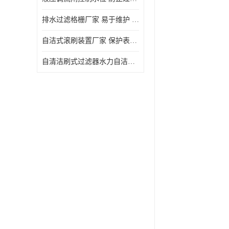
排水过滤格栅厂家 易于维护 保持栅条通畅
自洁式滚刷装置厂家 保护表面 节省能源
自清洁刷式过滤器水力自洁式滚刷 重量轻 使用寿命长