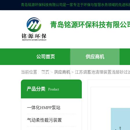
青岛铭源环保科技有限公
公司首页
供应商机
当前位置：
首页
>
供应商机
> 江苏调蓄池清理装置浅层砂过
联系方式
产品分类
Product
一体化HMPP泵站
气动柔性截污装置