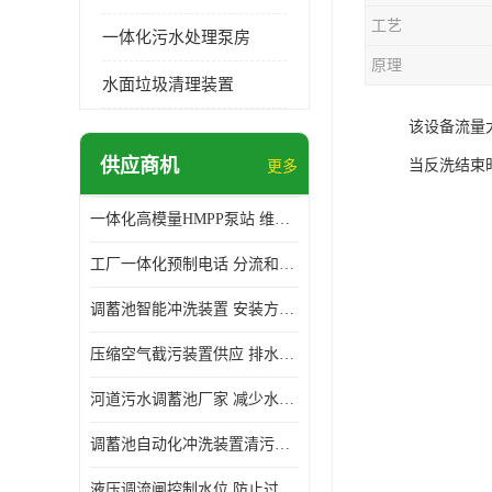
工艺
一体化污水处理泵房
原理
水面垃圾清理装置
该设备流量
供应商机
当反洗结束
更多
一体化高模量HMPP泵站 维护方便 实现远距离输送
工厂一体化预制电话 分流和调节 可以截留固体废物
调蓄池智能冲洗装置 安装方便 多种喷洒模式
压缩空气截污装置供应 排水功能 控制地下水位的升降
河道污水调蓄池厂家 减少水污染 防止异味和污染
调蓄池自动化冲洗装置清污装置 维护方便 节约水资源
液压调流闸控制水位 防止过载 适应流量变化的要求