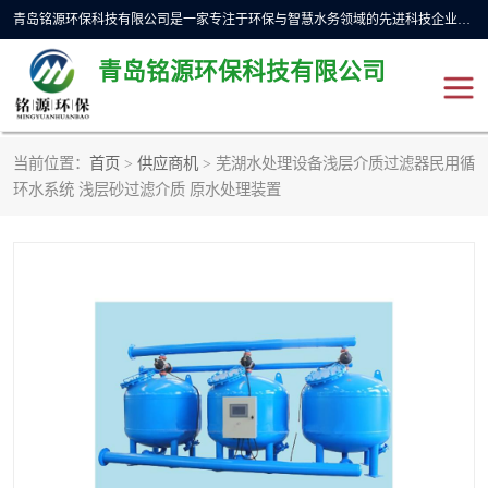
青岛铭源环保科技有限公司是一家专注于环保与智慧水务领域的先进科技企业，公司专注于云智能一体化预制泵站、水务循环利用、海绵城市、云智慧水务开发及新型环保技术研发等领域。铭源环保以为客户提供优质产品、专业技术服务为己任。为客户提供量身定制方案，提供多种配置方案满足实际使用要求。严控供货周期，并提供高标准后期维护。以环保为己任，视质量如生命，以技术做先导，靠诚信赢客户。
青岛铭源环保科技有限公司
当前位置：
首页
>
供应商机
> 芜湖水处理设备浅层介质过滤器民用循
一体化HMPP泵站
气动柔性截污装置
环水系统 浅层砂过滤介质 原水处理装置
智能截流井
智能旋转喷射器
下开式堰门
液动限流闸门
加压泵房/灌溉泵房
一体化预制泵站
不锈钢浮筒阀
真空冲洗装置
雨水收集回用装置
门式冲洗装置