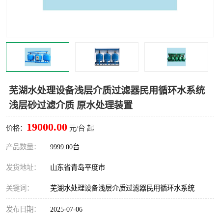
智能一体化灌溉泵房
一体化污水处理泵房
水面垃圾清理装置
浅层砂过滤装置
一体化泵闸
柔性截污
调蓄池冲洗设备
调蓄池设备
芜湖水处理设备浅层介质过滤器民用循环水系统
浅层砂过滤介质 原水处理装置
真空冲洗设备
翻转式堰门
19000.00
价格：
元/台 起
水平自清洗格栅
水力自清洁滚刷
产品数量：
9999.00台
灌溉泵房
发货地址：
山东省青岛平度市
关键词：
芜湖水处理设备浅层介质过滤器民用循环水系统
发布日期：
2025-07-06