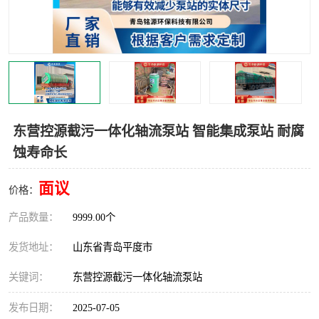
智能一体化灌溉泵房
一体化污水处理泵房
水面垃圾清理装置
浅层砂过滤装置
一体化泵闸
柔性截污
调蓄池冲洗设备
调蓄池设备
东营控源截污一体化轴流泵站 智能集成泵站 耐腐
蚀寿命长
真空冲洗设备
翻转式堰门
面议
水平自清洗格栅
水力自清洁滚刷
价格：
产品数量：
9999.00个
灌溉泵房
发货地址：
山东省青岛平度市
关键词：
东营控源截污一体化轴流泵站
发布日期：
2025-07-05