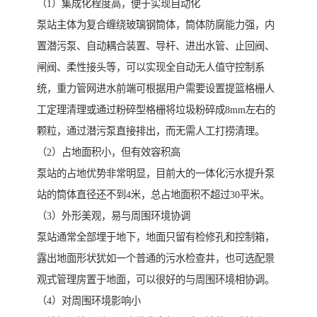
（1）集成化程度高，便于实现自动化
泵站主体为复合缠绕玻璃钢筒体，筒体防腐能力强，内
置潜污泵、自动耦合装置、导杆、进出水管、止回阀、
闸阀、柔性接头等，可以实现全自动无人值守控制系
统，重力管网进水前端可根据用户需要设置提篮格栅人
工定理清理或通过粉碎型格栅将垃圾粉碎成8mm左右的
颗粒，通过潜污泵直接排出，而无需人工打捞清理。
（2）占地面积小，但有效容积高
泵站的占地优势非常明显，目前大的一体化污水提升泵
站的筒体直径还不到4米，总占地面积不超过30平米。
（3）外形美观，易与周围环境协调
泵站通常全部埋于地下，地面只留有检修孔和控制箱，
露出地面形状犹如一个普通的污水检查井，也可选配景
观式管理房置于地面，可以很好的与周围环境相协调。
（4）对周围环境影响小