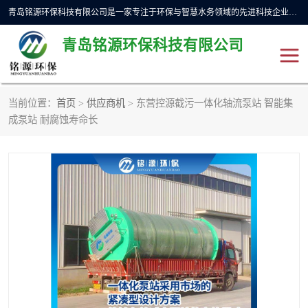
青岛铭源环保科技有限公司是一家专注于环保与智慧水务领域的先进科技企业，公司专注于云智能一体化预制泵站、水务循环利用、海绵城市、云智慧水务开发及新型环保技术研发等领域。铭源环保以为客户提供优质产品、专业技术服务为己任。为客户提供量身定制方案，提供多种配置方案满足实际使用要求。严控供货周期，并提供高标准后期维护。以环保为己任，视质量如生命，以技术做先导，靠诚信赢客户。
青岛铭源环保科技有限公司
当前位置：
首页
>
供应商机
> 东营控源截污一体化轴流泵站 智能集
一体化HMPP泵站
气动柔性截污装置
成泵站 耐腐蚀寿命长
智能截流井
智能旋转喷射器
下开式堰门
液动限流闸门
加压泵房/灌溉泵房
一体化预制泵站
不锈钢浮筒阀
真空冲洗装置
雨水收集回用装置
门式冲洗装置