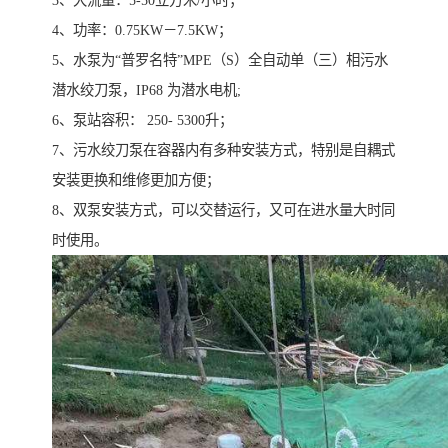
3、大流量：5-50立方米/小时；
4、功率：0.75KW－7.5KW；
5、水泵为“普罗名特”MPE（S）全自动单（三）相污水
潜水绞刀泵，IP68 为潜水电机;
6、泵站容积： 250- 5300升；
7、污水绞刀泵在容器内有多种安装方式，特别是自耦式
安装更换和维修更加方便；
8、双泵安装方式，可以交替运行，又可在进水量大时同
时使用。