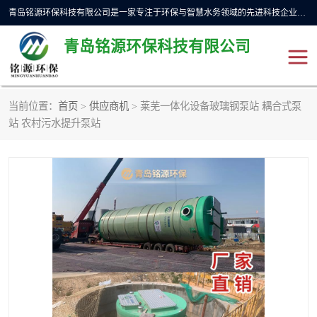
青岛铭源环保科技有限公司是一家专注于环保与智慧水务领域的先进科技企业，公司专注于云智能一体化预制泵站、水务循环利用、海绵城市、云智慧水务开发及新型环保技术研发等领域。铭源环保以为客户提供优质产品、专业技术服务为己任。为客户提供量身定制方案，提供多种配置方案满足实际使用要求。严控供货周期，并提供高标准后期维护。以环保为己任，视质量如生命，以技术做先导，靠诚信赢客户。
青岛铭源环保科技有限公司
当前位置：
首页
>
供应商机
> 莱芜一体化设备玻璃钢泵站 耦合式泵
一体化HMPP泵站
气动柔性截污装置
站 农村污水提升泵站
智能截流井
智能旋转喷射器
下开式堰门
液动限流闸门
加压泵房/灌溉泵房
一体化预制泵站
不锈钢浮筒阀
真空冲洗装置
雨水收集回用装置
门式冲洗装置