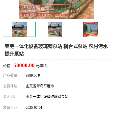
智能一体化灌溉泵房
一体化污水处理泵房
水面垃圾清理装置
浅层砂过滤装置
一体化泵闸
柔性截污
调蓄池冲洗设备
调蓄池设备
莱芜一体化设备玻璃钢泵站 耦合式泵站 农村污水
提升泵站
真空冲洗设备
翻转式堰门
50000.00
价格：
元/套 起
水平自清洗格栅
水力自清洁滚刷
产品数量：
9999.00套
灌溉泵房
发货地址：
山东省青岛平度市
关键词：
莱芜一体化设备玻璃钢泵站
发布日期：
2025-07-01