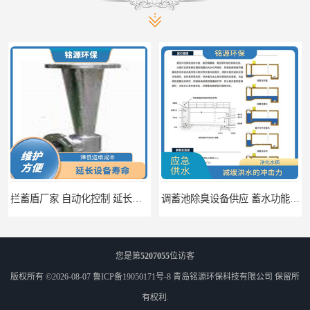
拦蓄盾厂家 自动化控制 延长其使用寿命
调蓄池除臭设备供应 蓄水功能 暂时储存大量雨水
您是第
5207055
位访客
版权所有 ©2026-08-07
鲁ICP备19050171号-8
青岛铭源环保科技有限公司
保留所
有权利.