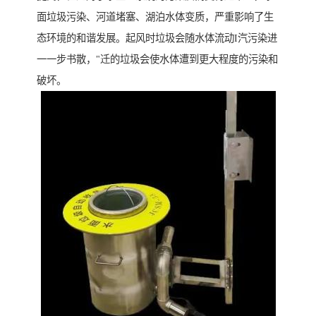
面垃圾污染、河道堵塞、湖泊水体变质，严重影响了生
态环境的和谐发展。起风时垃圾会随水体流动I汽污染进
一一步书散，"迁的垃圾会使水体遭到更大程度的污染和
破坏。