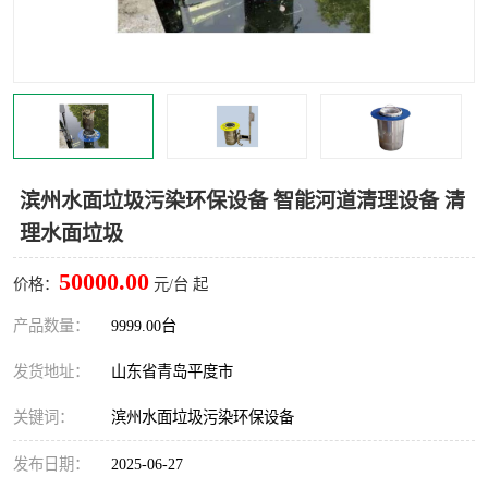
智能一体化灌溉泵房
一体化污水处理泵房
水面垃圾清理装置
浅层砂过滤装置
一体化泵闸
柔性截污
调蓄池冲洗设备
调蓄池设备
滨州水面垃圾污染环保设备 智能河道清理设备 清
理水面垃圾
真空冲洗设备
翻转式堰门
50000.00
价格：
元/台 起
水平自清洗格栅
水力自清洁滚刷
产品数量：
9999.00台
灌溉泵房
发货地址：
山东省青岛平度市
关键词：
滨州水面垃圾污染环保设备
发布日期：
2025-06-27