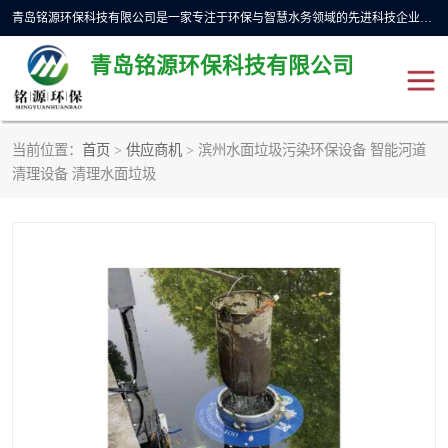
青岛铭源环保科技有限公司是一家专注于环保与智慧水务领域的先进科技企业，公司专注于云智能一体化预制泵站、水务循环利用、海绵城市、云智慧水务开发及新型环保技术研发等领域。铭源环保以为客户提供优质产品、专业技术服务为己任。为客户提供量身定制方案，提供多种配置方案满足实际使用要求。严控供货周期，并提供高标准后期维护。以环保为己任，视质量如生命，以技术做先导，靠诚信赢客户。
青岛铭源环保科技有限公司
当前位置：
首页
>
供应商机
> 滨州水面垃圾污染环保设备 智能河道
一体化HMPP泵站
气动柔性截污装置
清理设备 清理水面垃圾
智能截流井
智能旋转喷射器
下开式堰门
液动限流闸门
加压泵房/灌溉泵房
一体化预制泵站
不锈钢浮筒阀
真空冲洗装置
雨水收集回用装置
门式冲洗装置