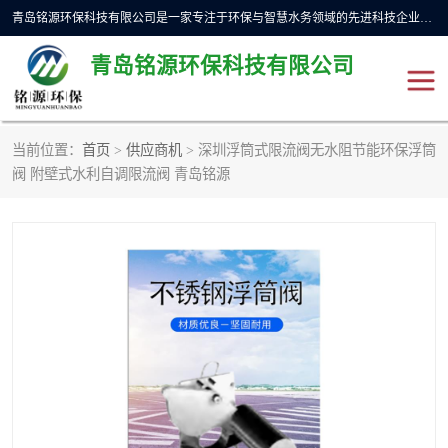
青岛铭源环保科技有限公司是一家专注于环保与智慧水务领域的先进科技企业，公司专注于云智能一体化预制泵站、水务循环利用、海绵城市、云智慧水务开发及新型环保技术研发等领域。铭源环保以为客户提供优质产品、专业技术服务为己任。为客户提供量身定制方案，提供多种配置方案满足实际使用要求。严控供货周期，并提供高标准后期维护。以环保为己任，视质量如生命，以技术做先导，靠诚信赢客户。
青岛铭源环保科技有限公司
当前位置：
首页
>
供应商机
> 深圳浮筒式限流阀无水阻节能环保浮筒
一体化HMPP泵站
气动柔性截污装置
阀 附壁式水利自调限流阀 青岛铭源
智能截流井
智能旋转喷射器
下开式堰门
液动限流闸门
加压泵房/灌溉泵房
一体化预制泵站
不锈钢浮筒阀
真空冲洗装置
雨水收集回用装置
门式冲洗装置