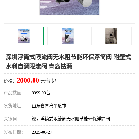
智能一体化灌溉泵房
一体化污水处理泵房
水面垃圾清理装置
浅层砂过滤装置
一体化泵闸
柔性截污
调蓄池冲洗设备
调蓄池设备
深圳浮筒式限流阀无水阻节能环保浮筒阀 附壁式
水利自调限流阀 青岛铭源
真空冲洗设备
翻转式堰门
2000.00
价格：
元/台 起
水平自清洗格栅
水力自清洁滚刷
产品数量：
9999.00台
灌溉泵房
发货地址：
山东省青岛平度市
关键词：
深圳浮筒式限流阀无水阻节能环保浮筒阀
发布日期：
2025-06-27