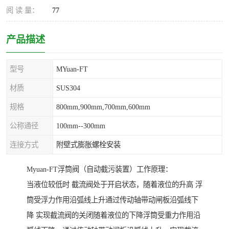
阅 读 量：
77
产品描述
型号
MYuan-FT
材质
SUS304
规格
800mm,900mm,700mm,600mm
公称通径
100mm--300mm
连接方式
附壁式膨胀螺栓安装
Myuan-FT浮筒阀（自动截污装置）工作原理：
当液位较低时 截流阀处于开启状态，随着液位的升高 浮
筒受浮力作用沿弧线上升通过传动轴带动闸板沿弧线下
降 实现截流阀的关闭随着液位的下降浮筒受重力作用沿