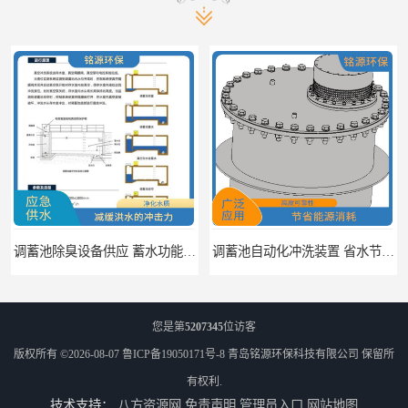
调蓄池自动化冲洗装置 省水节能 提高工作效率
调蓄池冲洗阀给排水设备 节省水资源 提高工作效率
您是第
5207345
位访客
版权所有 ©2026-08-07
鲁ICP备19050171号-8
青岛铭源环保科技有限公司
保留所
有权利.
技术支持：
八方资源网
免责声明
管理员入口
网站地图