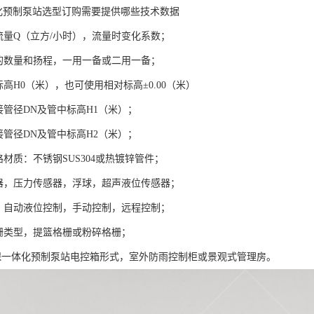
体化预制泵站选型订购需要提供哪些技术数据
入流量Q（立方/小时），流量时变化系数；
泵的数量和扬程，一用一备或二用一备；
标高H0（米），也可使用相对标高±0.00（米）
接管径DN及管中标高H1（米）；
接管径DN及管中标高H2（米）；
路材质：不锈钢SUS304或热镀锌管件；
感器，压力传感器，浮球，超声液位传感器；
统，自动液位控制，手动控制，远程控制；
格栅类型，提篮格栅或粉碎格栅；
源环保一体化预制泵站电控箱形式，室外防雨控制柜或景观式管理房。