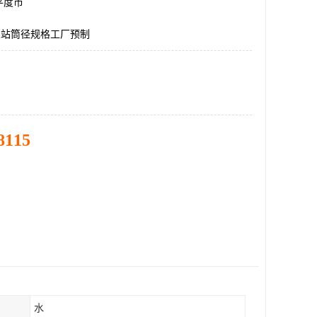
平度市
泵站筒径规格工厂预制
8115
水