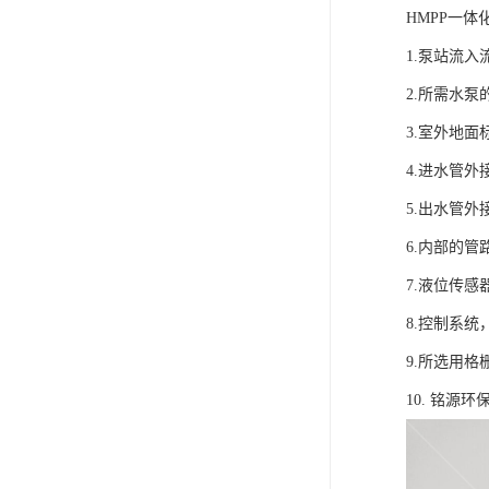
HMPP一
1.泵站流
2.所需水
3.室外地面
4.进水管外
5.出水管外
6.内部的管
7.液位传
8.控制系
9.所选用
10. 铭