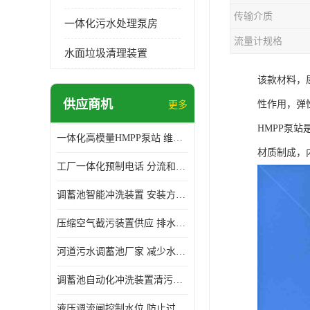
传输介质
一体化污水处理泵房
流量计规格
水面垃圾清理装置
该款材料，屈
供应商机
性作用，弹
更多
HMPP泵
一体化高模量HMPP泵站 维护方便 实现远距离输送
材质制成，
工厂一体化预制电话 分流和调节 可以截留固体废物
调蓄池智能冲洗装置 安装方便 多种喷洒模式
压缩空气截污装置供应 排水功能 控制地下水位的升降
河道污水调蓄池厂家 减少水污染 防止异味和污染
调蓄池自动化冲洗装置清污装置 维护方便 节约水资源
液压调流闸控制水位 防止过载 适应流量变化的要求