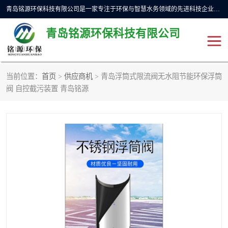
青岛铭源环保科技有限公司是一家专注于环保与智慧水务领域的先进科技企业，公司专注于云智能一体化预制泵站、水务循环利用、海绵城市、云智慧水务开发及新型环保技术研发等领域。铭源环保以为客户提供优质产品、专业技术服务为己任。为客户提供量身定制方案，提供多种配置方案满足实际使用要求。严控供货周期，并提供高标准后期维护。以环保为己任，视质量如生命，以技术做先导，靠诚信赢客户。
青岛铭源环保科技有限公司
当前位置：
首页
>
供应商机
> 青岛浮筒式限流阀无水阻节能环保浮筒
一体化HMPP泵站
气动柔性截污装置
阀 自控截污装置 青岛铭源
智能截流井
智能旋转喷射器
下开式堰门
液动限流闸门
加压泵房/灌溉泵房
一体化预制泵站
不锈钢浮筒阀
真空冲洗装置
雨水收集回用装置
门式冲洗装置