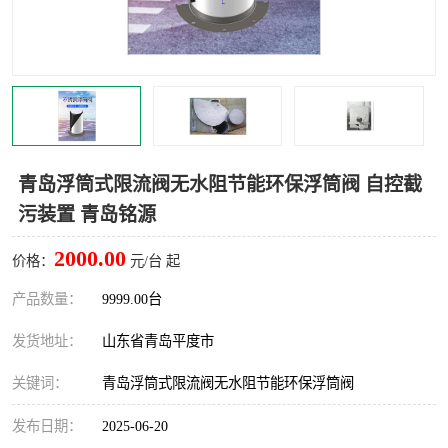
智能一体化灌溉泵房
一体化污水处理泵房
水面垃圾清理装置
浅层砂过滤装置
一体化泵闸
柔性截污
调蓄池冲洗设备
调蓄池设备
青岛浮筒式限流阀无水阻节能环保浮筒阀 自控截
污装置 青岛铭源
真空冲洗设备
翻转式堰门
2000.00
价格：
元/台 起
水平自清洗格栅
水力自清洁滚刷
产品数量：
9999.00台
灌溉泵房
发货地址：
山东省青岛平度市
关键词：
青岛浮筒式限流阀无水阻节能环保浮筒阀
发布日期：
2025-06-20