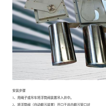
安装步骤
1、用绳子或吊车将浮筒阀装置吊入井中。
2、将浮筒阀（自动截污装置）开口于井内截污管口对