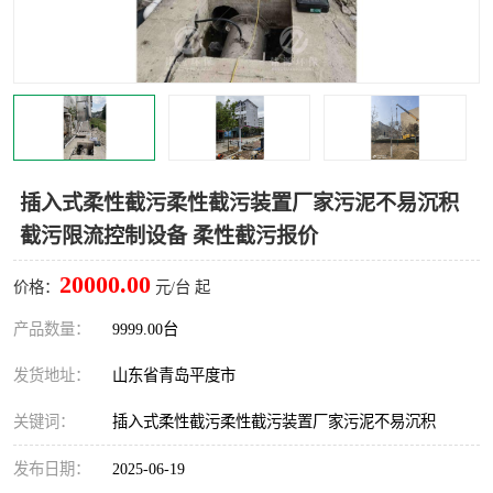
智能一体化灌溉泵房
一体化污水处理泵房
水面垃圾清理装置
浅层砂过滤装置
一体化泵闸
柔性截污
调蓄池冲洗设备
调蓄池设备
插入式柔性截污柔性截污装置厂家污泥不易沉积
截污限流控制设备 柔性截污报价
真空冲洗设备
翻转式堰门
20000.00
价格：
元/台 起
水平自清洗格栅
水力自清洁滚刷
产品数量：
9999.00台
灌溉泵房
发货地址：
山东省青岛平度市
关键词：
插入式柔性截污柔性截污装置厂家污泥不易沉积
发布日期：
2025-06-19