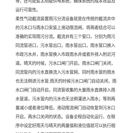
等，还可配套太阳能供电系统，确保系统的成本效益及
运行可靠性。
柔性气动截流装置雨污分流设备就是在传统的截流井中
的污水口与雨水口安装上液动限流闸，将两者结合可以
准确的实现雨污分流。截流井有三个管口，分别为雨污
同流管进口，污水管出口，雨水管出口，雨水管口换入
市政污水井，雨水管换入市政雨水井或者外排入附近河
道。晴天的时候，污水口闸门开启，雨水口闸门关闭，
同流管内的污水直换流入污水管网，同时雨水管的雨水
也无法倒进污水管;雨天的时候污水口闸门自动关闭，雨
水口闸门自动开启，同流管收集的大量雨水直换排入雨
水管道，污水管内的污水也无法倒灌进入雨水；等到两
量减小或者液位降低，液动限流闸门自动恢复到污水口
开启，两水口关闭的状态。设备全程自动化运行，在程
序中设定好雨天与晴天的两量值和液位值就可以执行相