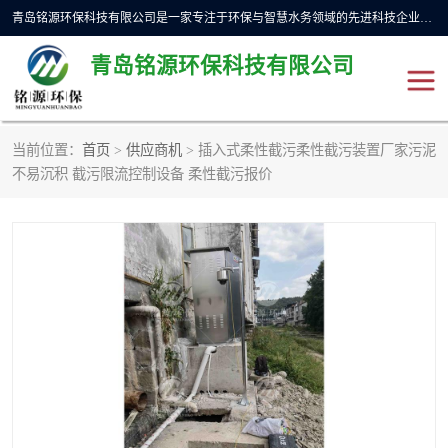
青岛铭源环保科技有限公司是一家专注于环保与智慧水务领域的先进科技企业，公司专注于云智能一体化预制泵站、水务循环利用、海绵城市、云智慧水务开发及新型环保技术研发等领域。铭源环保以为客户提供优质产品、专业技术服务为己任。为客户提供量身定制方案，提供多种配置方案满足实际使用要求。严控供货周期，并提供高标准后期维护。以环保为己任，视质量如生命，以技术做先导，靠诚信赢客户。
青岛铭源环保科技有限公司
当前位置：
首页
>
供应商机
> 插入式柔性截污柔性截污装置厂家污泥
一体化HMPP泵站
气动柔性截污装置
不易沉积 截污限流控制设备 柔性截污报价
智能截流井
智能旋转喷射器
下开式堰门
液动限流闸门
加压泵房/灌溉泵房
一体化预制泵站
不锈钢浮筒阀
真空冲洗装置
雨水收集回用装置
门式冲洗装置