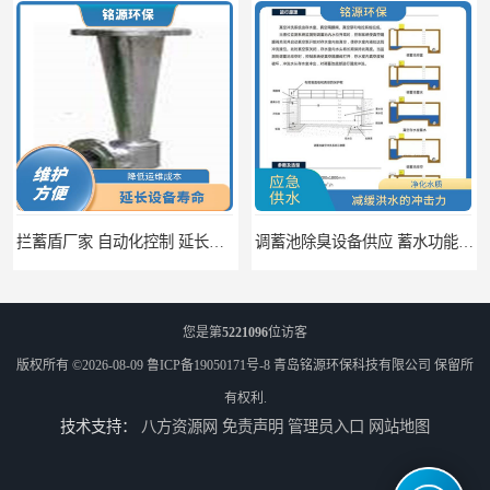
拦蓄盾厂家 自动化控制 延长其使用寿命
调蓄池除臭设备供应 蓄水功能 暂时储存大量雨水
您是第
5221096
位访客
版权所有 ©2026-08-09
鲁ICP备19050171号-8
青岛铭源环保科技有限公司
保留所
有权利.
技术支持：
八方资源网
免责声明
管理员入口
网站地图