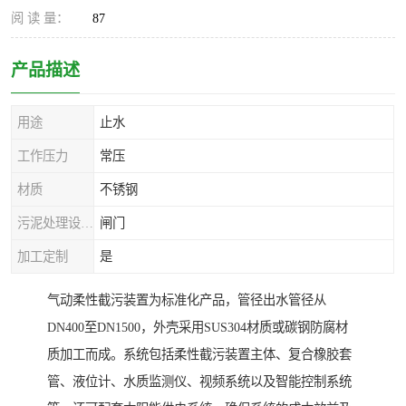
阅 读 量：
87
产品描述
用途
止水
工作压力
常压
材质
不锈钢
污泥处理设备种类
闸门
加工定制
是
气动柔性截污装置为标准化产品，管径出水管径从
DN400至DN1500，外壳采用SUS304材质或碳钢防腐材
质加工而成。系统包括柔性截污装置主体、复合橡胶套
管、液位计、水质监测仪、视频系统以及智能控制系统